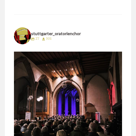
stuttgarter_oratorienchor
27
301
stuttgarter_oratorienchor
März 24