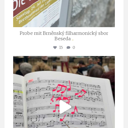
Probe mit Brněnský filharmonický sbor
Beseda
...
15
0
stuttgarter_oratorienchor
Juli 23