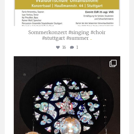
Sommerkonzert #singing #choir
#stuttgart #summer
...
16
1
stuttgarter_oratorienchor
Apr. 1