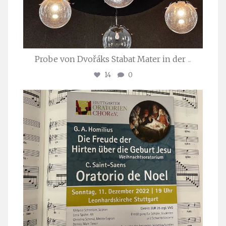
Probe von Dvořáks Stabat Mater in der
...
14
0
stuttgarter_oratorienchor
Nov. 29