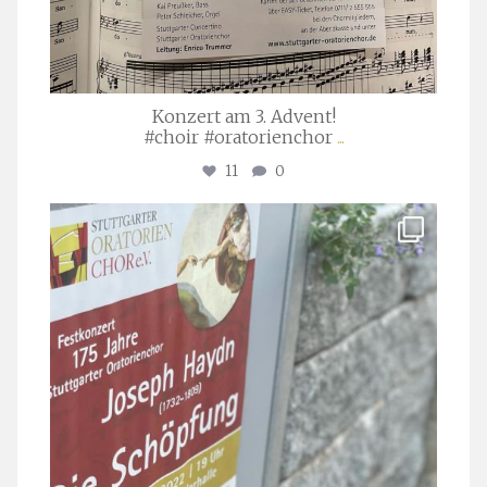
Konzert am 3. Advent!
#choir #oratorienchor
...
11
0
stuttgarter_oratorienchor
Juli 23