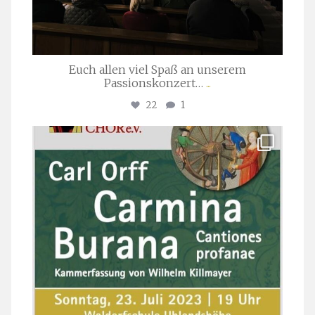
Euch allen viel Spaß an unserem
Passionskonzert…
...
22
1
stuttgarter_oratorienchor
Juli 22