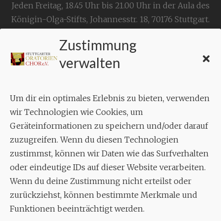
Jeden Freitag, 18.45 Uhr bis 21.00 Uhr in der Aula des
Königin-Olga-Stifts,
Johannesstr. 18,
70176 Stuttgart
.
Zustimmung
KONTAKT
verwalten
Geschäftsstelle:
c./o.
Bruno Feil
Um dir ein optimales Erlebnis zu bieten, verwenden
Aixheimer Str. 18
wir Technologien wie Cookies, um
70619 Stuttgart
Geräteinformationen zu speichern und/oder darauf
zuzugreifen. Wenn du diesen Technologien
MUSIK
zustimmst, können wir Daten wie das Surfverhalten
Musikalischer Leiter:
oder eindeutige IDs auf dieser Website verarbeiten.
Enrico Trummer
Wenn du deine Zustimmung nicht erteilst oder
Tel.
+49 (0)177 / 34 23 57 1
zurückziehst, können bestimmte Merkmale und
Funktionen beeinträchtigt werden.
Facebook
Twitter
YouTube
Instagram