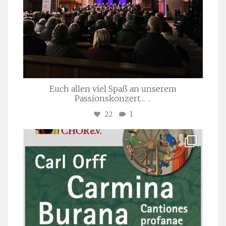
Euch allen viel Spaß an unserem
Passionskonzert…
...
22
1
stuttgarter_oratorienchor
Juli 22