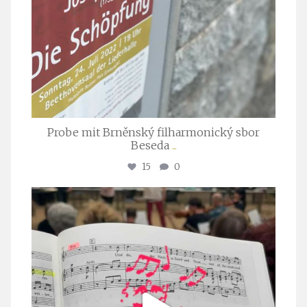
Probe mit Brněnský filharmonický sbor
Beseda
...
15
0
stuttgarter_oratorienchor
Juli 23