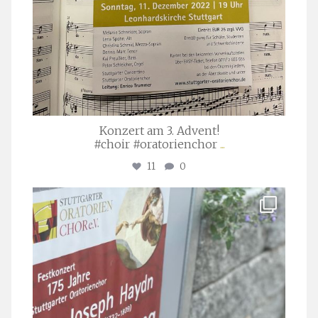
Konzert am 3. Advent!
#choir #oratorienchor
...
11
0
stuttgarter_oratorienchor
Juli 23