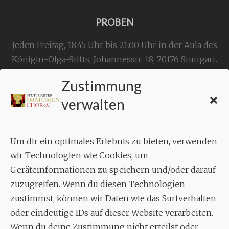
PROBEN
Jeden Freitag, 18.45 Uhr bis 21.00 Uhr in der Aula des
Königin-Olga-Stifts,
Johannesstr. 18,
70176 Stuttgart
.
Zustimmung
KONTAKT
verwalten
Geschäftsstelle:
c./o.
Bruno Feil
Um dir ein optimales Erlebnis zu bieten, verwenden
Aixheimer Str. 18
wir Technologien wie Cookies, um
70619 Stuttgart
Geräteinformationen zu speichern und/oder darauf
zuzugreifen. Wenn du diesen Technologien
MUSIK
zustimmst, können wir Daten wie das Surfverhalten
Musikalischer Leiter:
oder eindeutige IDs auf dieser Website verarbeiten.
Enrico Trummer
Wenn du deine Zustimmung nicht erteilst oder