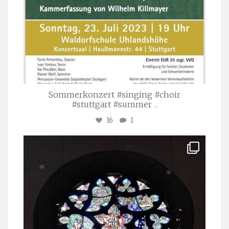
Sommerkonzert #singing #choir
#stuttgart #summer
...
16
1
stuttgarter_oratorienchor
Apr. 1