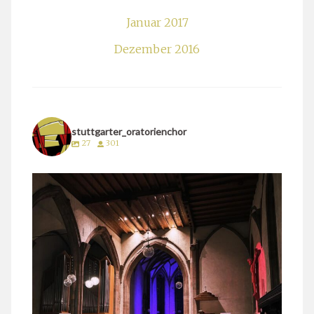
Januar 2017
Dezember 2016
stuttgarter_oratorienchor
27
301
stuttgarter_oratorienchor
März 24