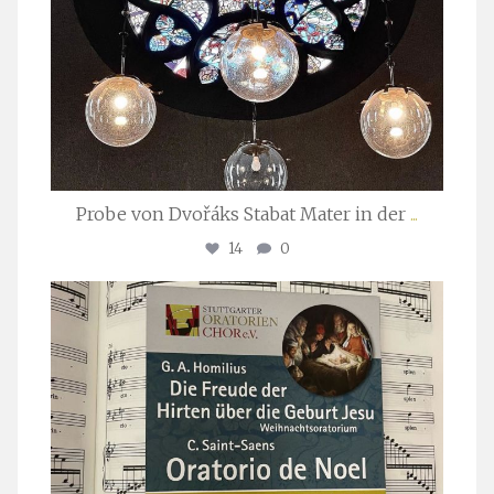
Probe von Dvořáks Stabat Mater in der
...
14
0
stuttgarter_oratorienchor
Nov. 29