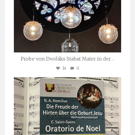
Probe von Dvořáks Stabat Mater in der
...
14
0
stuttgarter_oratorienchor
Nov. 29