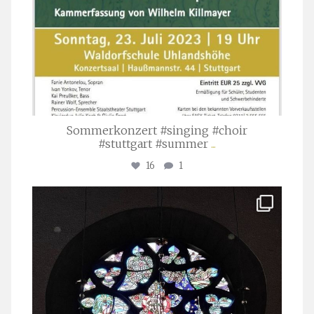
Sommerkonzert #singing #choir
#stuttgart #summer
...
16
1
stuttgarter_oratorienchor
Apr. 1