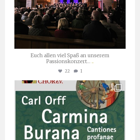
Euch allen viel Spaß an unserem
Passionskonzert…
...
22
1
stuttgarter_oratorienchor
Juli 22