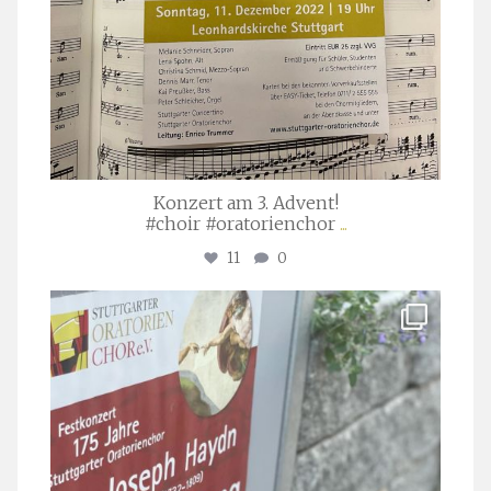
Konzert am 3. Advent!
#choir #oratorienchor
...
11
0
stuttgarter_oratorienchor
Juli 23