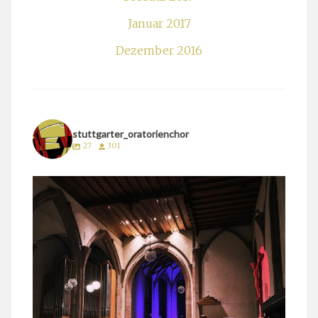
Januar 2017
Dezember 2016
stuttgarter_oratorienchor
27
301
stuttgarter_oratorienchor
März 24