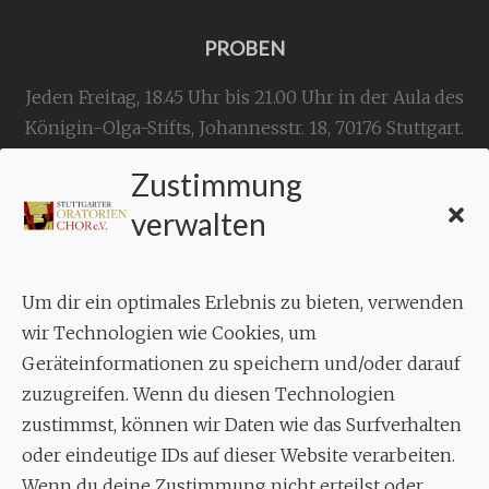
PROBEN
Jeden Freitag, 18.45 Uhr bis 21.00 Uhr in der Aula des
Königin-Olga-Stifts,
Johannesstr. 18,
70176 Stuttgart
.
Zustimmung
KONTAKT
verwalten
Geschäftsstelle:
c./o.
Bruno Feil
Um dir ein optimales Erlebnis zu bieten, verwenden
Aixheimer Str. 18
wir Technologien wie Cookies, um
70619 Stuttgart
Geräteinformationen zu speichern und/oder darauf
zuzugreifen. Wenn du diesen Technologien
MUSIK
zustimmst, können wir Daten wie das Surfverhalten
Musikalischer Leiter:
oder eindeutige IDs auf dieser Website verarbeiten.
Enrico Trummer
Wenn du deine Zustimmung nicht erteilst oder