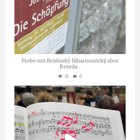
Probe mit Brněnský filharmonický sbor
Beseda
...
15
0
stuttgarter_oratorienchor
Juli 23