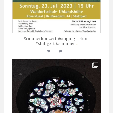
Sommerkonzert #singing #choir
#stuttgart #summer
...
16
1
stuttgarter_oratorienchor
Apr. 1