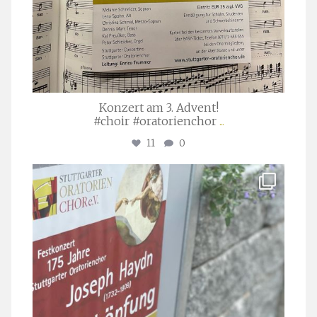
Konzert am 3. Advent!
#choir #oratorienchor
...
11
0
stuttgarter_oratorienchor
Juli 23