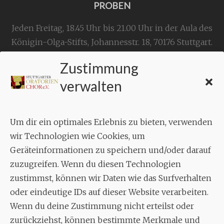
PROBEN
Jeden Freitag, 18.45 Uhr bis 21.00 Uhr in der Aula des
Königin-Olga-Stifts,
Johannesstr. 18,
70176 Stuttgart
.
Zustimmung
KONTAKT
verwalten
Geschäftsstelle:
c./o.
Bruno Feil
Um dir ein optimales Erlebnis zu bieten, verwenden
Aixheimer Str. 18
wir Technologien wie Cookies, um
70619 Stuttgart
Geräteinformationen zu speichern und/oder darauf
zuzugreifen. Wenn du diesen Technologien
MUSIK
zustimmst, können wir Daten wie das Surfverhalten
Musikalischer Leiter:
oder eindeutige IDs auf dieser Website verarbeiten.
Enrico Trummer
Wenn du deine Zustimmung nicht erteilst oder
Tel.
+49 (0)177 / 34 23 57 1
zurückziehst, können bestimmte Merkmale und