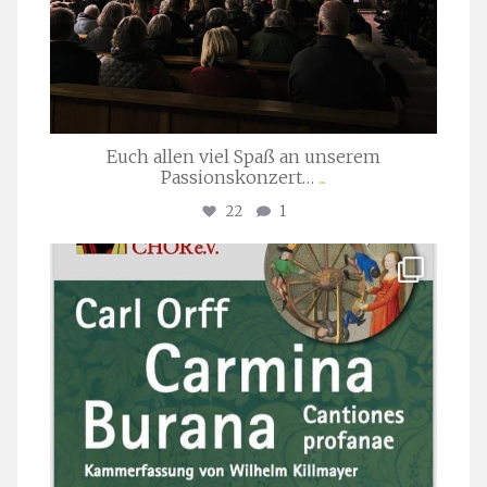
Euch allen viel Spaß an unserem
Passionskonzert…
...
22
1
stuttgarter_oratorienchor
Juli 22