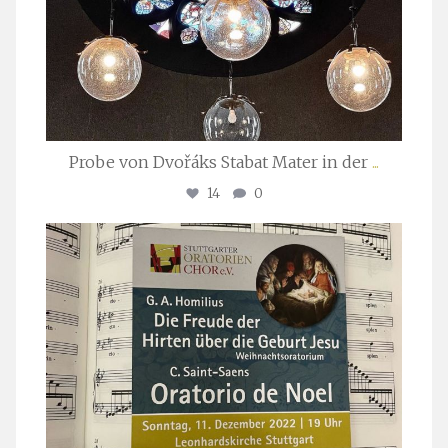
Probe von Dvořáks Stabat Mater in der
...
14
0
stuttgarter_oratorienchor
Nov. 29