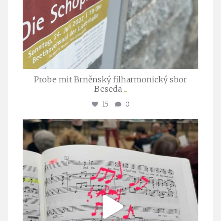
Probe mit Brněnský filharmonický sbor
Beseda
...
15
0
stuttgarter_oratorienchor
Juli 23