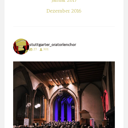
Januar 2017
Dezember 2016
stuttgarter_oratorienchor
27
301
stuttgarter_oratorienchor
März 24