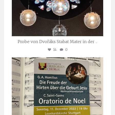
Probe von Dvořáks Stabat Mater in der
...
14
0
stuttgarter_oratorienchor
Nov. 29