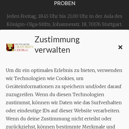
PROBEN
Jeden Freitag, 18.45 Uhr bis 21.00 Uhr in der Aula des
Königin-Olga-Stifts,
Johannesstr. 18,
70176 Stuttgart
.
Zustimmung
KONTAKT
verwalten
Geschäftsstelle:
c./o.
Bruno Feil
Um dir ein optimales Erlebnis zu bieten, verwenden
Aixheimer Str. 18
wir Technologien wie Cookies, um
70619 Stuttgart
Geräteinformationen zu speichern und/oder darauf
zuzugreifen. Wenn du diesen Technologien
MUSIK
zustimmst, können wir Daten wie das Surfverhalten
Musikalischer Leiter:
oder eindeutige IDs auf dieser Website verarbeiten.
Enrico Trummer
Wenn du deine Zustimmung nicht erteilst oder
Tel.
+49 (0)177 / 34 23 57 1
zurückziehst, können bestimmte Merkmale und