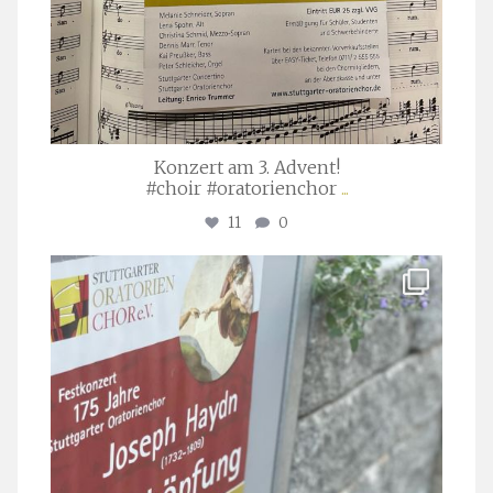
Konzert am 3. Advent!
#choir #oratorienchor
...
11
0
stuttgarter_oratorienchor
Juli 23