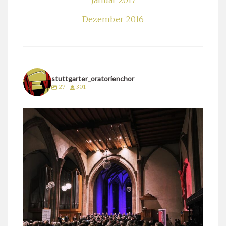
Januar 2017
Dezember 2016
stuttgarter_oratorienchor
27
301
stuttgarter_oratorienchor
März 24