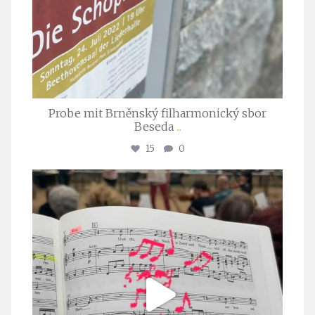
Probe mit Brněnský filharmonický sbor
Beseda
...
15
0
stuttgarter_oratorienchor
Juli 23