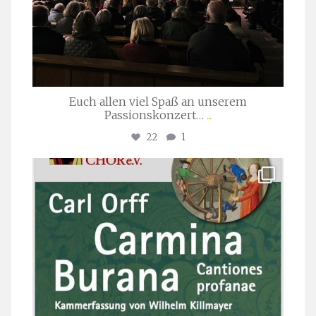
Euch allen viel Spaß an unserem
Passionskonzert…
...
22
1
stuttgarter_oratorienchor
Juli 22