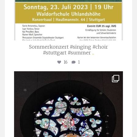
Sommerkonzert #singing #choir
#stuttgart #summer
...
16
1
stuttgarter_oratorienchor
Apr. 1