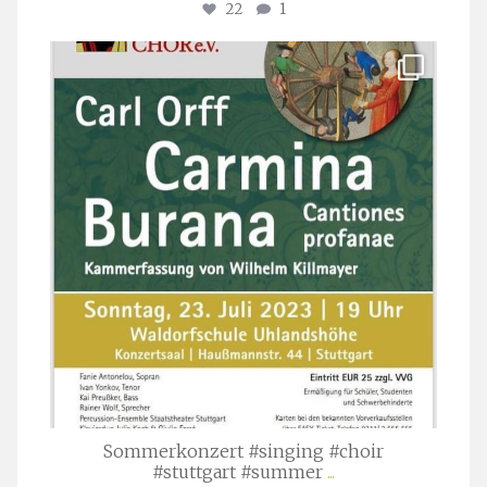
22
1
stuttgarter_oratorienchor
Juli 22
Sommerkonzert #singing #choir
#stuttgart #summer
...