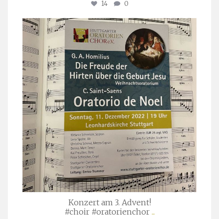
14
0
stuttgarter_oratorienchor
Nov. 29
Konzert am 3. Advent!
#choir #oratorienchor
...