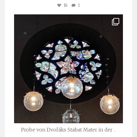
16
1
stuttgarter_oratorienchor
Apr. 1
Probe von Dvořáks Stabat Mater in der
...