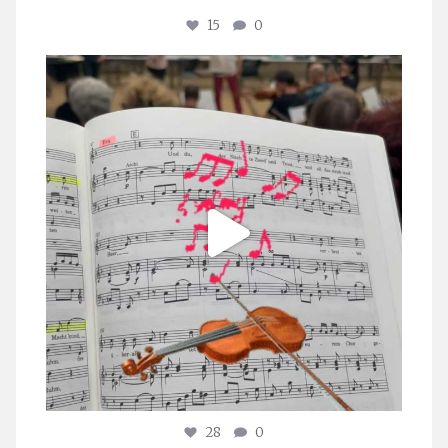
15
0
stuttgarter_oratorienchor
Juli 23
28
0