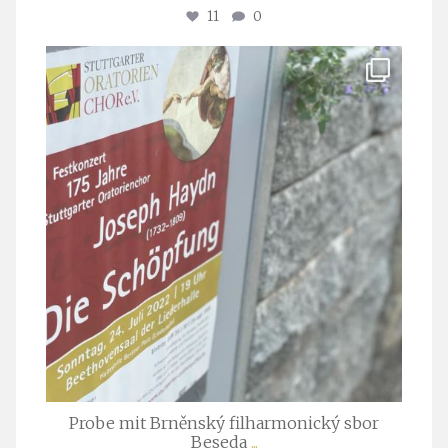
11
0
stuttgarter_oratorienchor
Juli 23
Probe mit Brněnský filharmonický sbor
Beseda
...