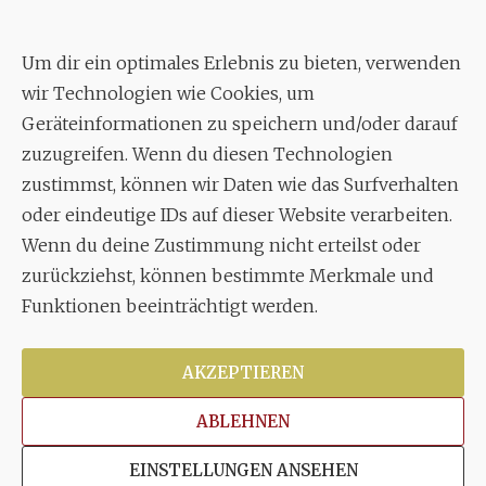
Geschäftsstelle:
c./o.
Bruno Feil
Um dir ein optimales Erlebnis zu bieten, verwenden
Aixheimer Str. 18
wir Technologien wie Cookies, um
70619 Stuttgart
Geräteinformationen zu speichern und/oder darauf
zuzugreifen. Wenn du diesen Technologien
MUSIK
zustimmst, können wir Daten wie das Surfverhalten
Musikalischer Leiter:
oder eindeutige IDs auf dieser Website verarbeiten.
Enrico Trummer
Wenn du deine Zustimmung nicht erteilst oder
Tel.
+49 (0)177 / 34 23 57 1
zurückziehst, können bestimmte Merkmale und
Funktionen beeinträchtigt werden.
Facebook
Twitter
YouTube
Instagram
AKZEPTIEREN
ABLEHNEN
Copyright © 2026
Stuttgarter Oratorienchor e.V.
Alle
EINSTELLUNGEN ANSEHEN
Rechte vorbehalten.