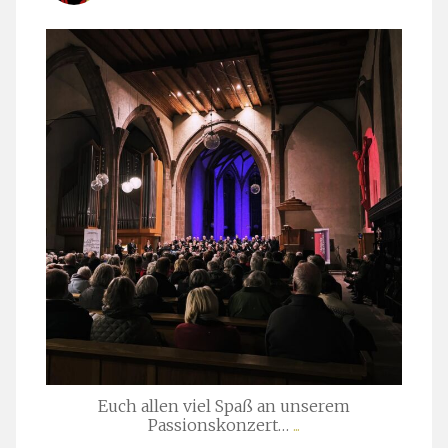
stuttgarter_oratorienchor
März 24
Euch allen viel Spaß an unserem
Passionskonzert…
...