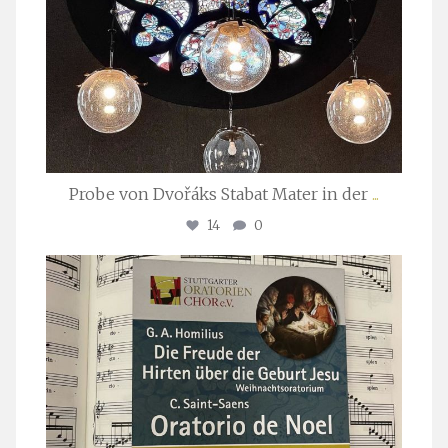
Probe von Dvořáks Stabat Mater in der
...
14
0
stuttgarter_oratorienchor
Nov. 29