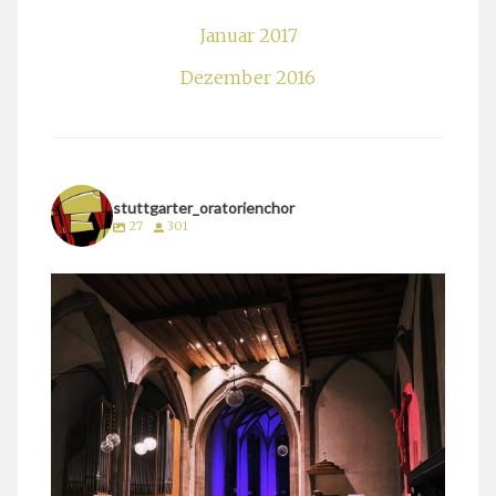
Januar 2017
Dezember 2016
stuttgarter_oratorienchor
27
301
stuttgarter_oratorienchor
März 24