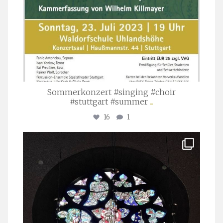
Sommerkonzert #singing #choir
#stuttgart #summer
...
16
1
stuttgarter_oratorienchor
Apr. 1