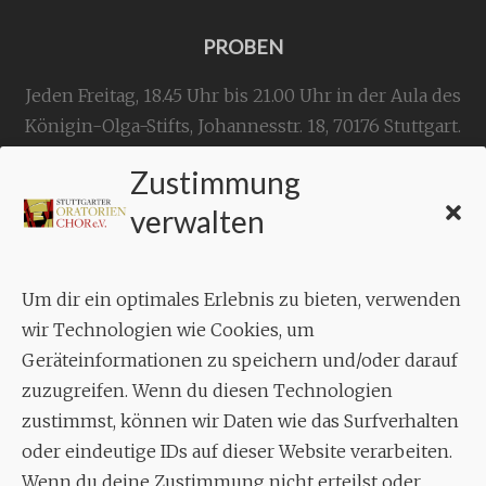
PROBEN
Jeden Freitag, 18.45 Uhr bis 21.00 Uhr in der Aula des
Königin-Olga-Stifts,
Johannesstr. 18,
70176 Stuttgart
.
Zustimmung
KONTAKT
verwalten
Geschäftsstelle:
c./o.
Bruno Feil
Um dir ein optimales Erlebnis zu bieten, verwenden
Aixheimer Str. 18
wir Technologien wie Cookies, um
70619 Stuttgart
Geräteinformationen zu speichern und/oder darauf
zuzugreifen. Wenn du diesen Technologien
MUSIK
zustimmst, können wir Daten wie das Surfverhalten
Musikalischer Leiter:
oder eindeutige IDs auf dieser Website verarbeiten.
Enrico Trummer
Wenn du deine Zustimmung nicht erteilst oder