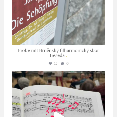
Probe mit Brněnský filharmonický sbor
Beseda
...
15
0
stuttgarter_oratorienchor
Juli 23