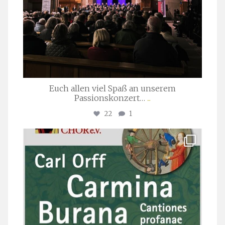
Euch allen viel Spaß an unserem
Passionskonzert…
...
22
1
stuttgarter_oratorienchor
Juli 22