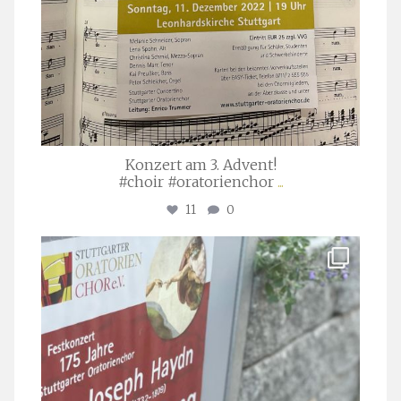
Konzert am 3. Advent!
#choir #oratorienchor
...
11
0
stuttgarter_oratorienchor
Juli 23