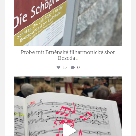
Probe mit Brněnský filharmonický sbor
Beseda
...
15
0
stuttgarter_oratorienchor
Juli 23