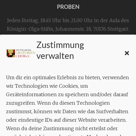
PROBEN
Jeden Freitag, 18.45 Uhr bis 21.00 Uhr in der Aula des
Königin-Olga-Stifts,
Johannesstr. 18,
70176 Stuttgart
.
Zustimmung
KONTAKT
verwalten
Geschäftsstelle:
c./o.
Bruno Feil
Um dir ein optimales Erlebnis zu bieten, verwenden
Aixheimer Str. 18
wir Technologien wie Cookies, um
70619 Stuttgart
Geräteinformationen zu speichern und/oder darauf
zuzugreifen. Wenn du diesen Technologien
MUSIK
zustimmst, können wir Daten wie das Surfverhalten
Musikalischer Leiter:
oder eindeutige IDs auf dieser Website verarbeiten.
Enrico Trummer
Wenn du deine Zustimmung nicht erteilst oder
Tel.
+49 (0)177 / 34 23 57 1