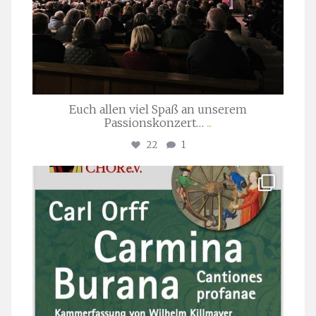
Euch allen viel Spaß an unserem
Passionskonzert…
...
22
1
stuttgarter_oratorienchor
Juli 22