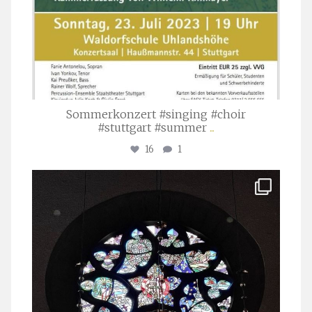
Sommerkonzert #singing #choir
#stuttgart #summer
...
16
1
stuttgarter_oratorienchor
Apr. 1