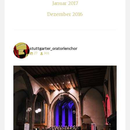
Januar 2017
Dezember 2016
stuttgarter_oratorienchor
27
301
stuttgarter_oratorienchor
März 24