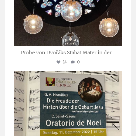
Probe von Dvořáks Stabat Mater in der
...
14
0
stuttgarter_oratorienchor
Nov. 29