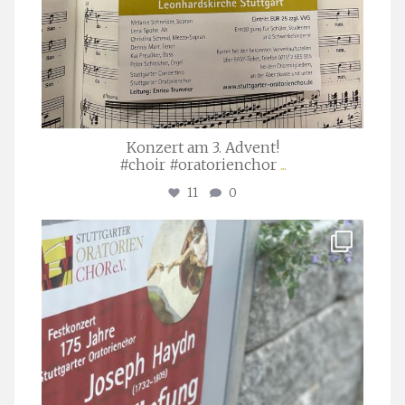
Konzert am 3. Advent!
#choir #oratorienchor
...
11
0
stuttgarter_oratorienchor
Juli 23