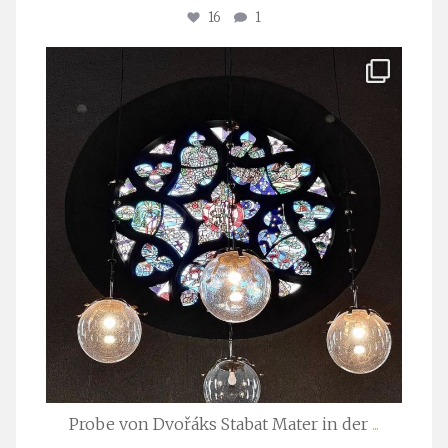
16
1
stuttgarter_oratorienchor
Apr. 1
Probe von Dvořáks Stabat Mater in der
...