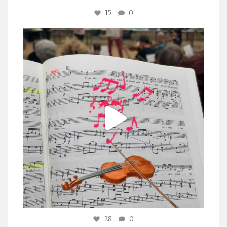
15
0
stuttgarter_oratorienchor
Juli 23
28
0