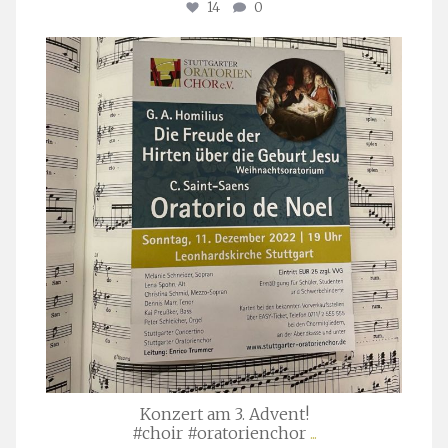
14
0
stuttgarter_oratorienchor
Nov. 29
Konzert am 3. Advent!
#choir #oratorienchor
...