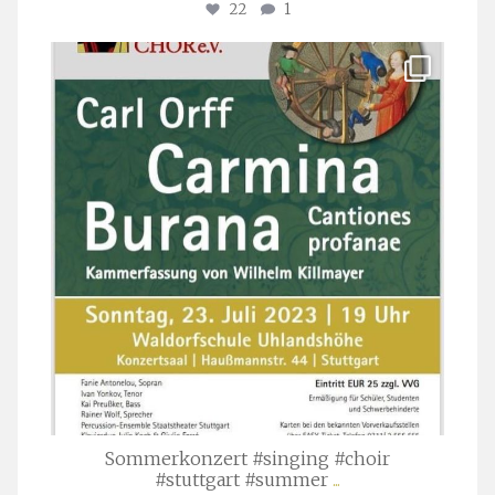
22
1
stuttgarter_oratorienchor
Juli 22
Sommerkonzert #singing #choir
#stuttgart #summer
...