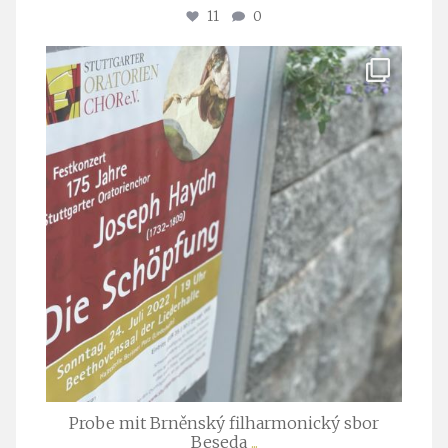
11
0
stuttgarter_oratorienchor
Juli 23
Probe mit Brněnský filharmonický sbor
Beseda
...