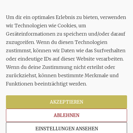
Geschäftsstelle:
c./o.
Bruno Feil
Um dir ein optimales Erlebnis zu bieten, verwenden
Aixheimer Str. 18
wir Technologien wie Cookies, um
70619 Stuttgart
Geräteinformationen zu speichern und/oder darauf
zuzugreifen. Wenn du diesen Technologien
MUSIK
zustimmst, können wir Daten wie das Surfverhalten
Musikalischer Leiter:
oder eindeutige IDs auf dieser Website verarbeiten.
Enrico Trummer
Wenn du deine Zustimmung nicht erteilst oder
Tel.
+49 (0)177 / 34 23 57 1
zurückziehst, können bestimmte Merkmale und
Funktionen beeinträchtigt werden.
Facebook
Twitter
YouTube
Instagram
AKZEPTIEREN
ABLEHNEN
Copyright © 2026
Stuttgarter Oratorienchor e.V.
Alle
EINSTELLUNGEN ANSEHEN
Rechte vorbehalten.