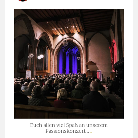
stuttgarter_oratorienchor
März 24
Euch allen viel Spaß an unserem
Passionskonzert…
...