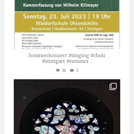
Sommerkonzert #singing #choir
#stuttgart #summer
...
16
1
stuttgarter_oratorienchor
Apr. 1