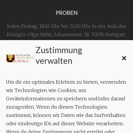
PROBEN
Jeden Freitag, 18.45 Uhr bis 21.00 Uhr in der Aula des
Königin-Olga-Stifts,
Johannesstr. 18,
70176 Stuttgart
.
Zustimmung
KONTAKT
verwalten
Geschäftsstelle:
c./o.
Bruno Feil
Um dir ein optimales Erlebnis zu bieten, verwenden
Aixheimer Str. 18
wir Technologien wie Cookies, um
70619 Stuttgart
Geräteinformationen zu speichern und/oder darauf
zuzugreifen. Wenn du diesen Technologien
MUSIK
zustimmst, können wir Daten wie das Surfverhalten
Musikalischer Leiter:
oder eindeutige IDs auf dieser Website verarbeiten.
Enrico Trummer
Wenn du deine Zustimmung nicht erteilst oder