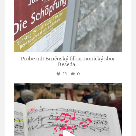
Probe mit Brněnský filharmonický sbor
Beseda
...
15
0
stuttgarter_oratorienchor
Juli 23