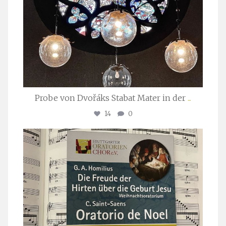
Probe von Dvořáks Stabat Mater in der
...
14
0
stuttgarter_oratorienchor
Nov. 29