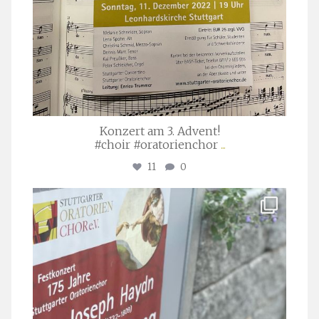
Konzert am 3. Advent!
#choir #oratorienchor
...
11
0
stuttgarter_oratorienchor
Juli 23