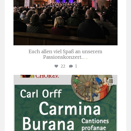
Euch allen viel Spaß an unserem
Passionskonzert…
...
22
1
stuttgarter_oratorienchor
Juli 22