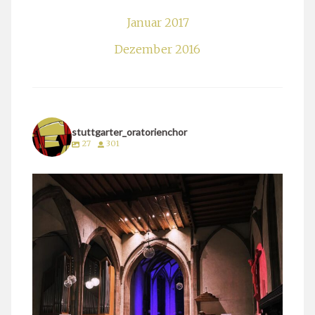
Januar 2017
Dezember 2016
stuttgarter_oratorienchor
27
301
stuttgarter_oratorienchor
März 24