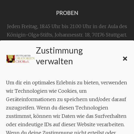
PROBEN
Jeden Freitag, 18.45 Uhr bis 21.00 Uhr in der Aula des
Königin-Olga-Stifts,
Johannesstr. 18,
70176 Stuttgart
.
Zustimmung
KONTAKT
verwalten
Geschäftsstelle:
c./o.
Bruno Feil
Um dir ein optimales Erlebnis zu bieten, verwenden
Aixheimer Str. 18
wir Technologien wie Cookies, um
70619 Stuttgart
Geräteinformationen zu speichern und/oder darauf
zuzugreifen. Wenn du diesen Technologien
MUSIK
zustimmst, können wir Daten wie das Surfverhalten
Musikalischer Leiter:
oder eindeutige IDs auf dieser Website verarbeiten.
Enrico Trummer
Wenn du deine Zustimmung nicht erteilst oder