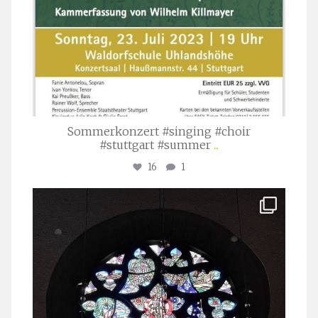
Sommerkonzert #singing #choir
#stuttgart #summer
...
16
1
stuttgarter_oratorienchor
Apr. 1