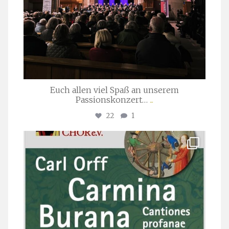
Euch allen viel Spaß an unserem
Passionskonzert…
...
22
1
stuttgarter_oratorienchor
Juli 22