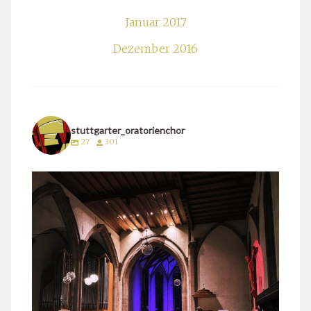
Januar 2017
Dezember 2016
stuttgarter_oratorienchor
27
301
stuttgarter_oratorienchor
März 24