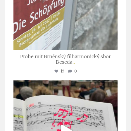
Probe mit Brněnský filharmonický sbor
Beseda
...
15
0
stuttgarter_oratorienchor
Juli 23