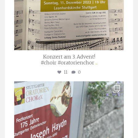
Konzert am 3. Advent!
#choir #oratorienchor
...
11
0
stuttgarter_oratorienchor
Juli 23