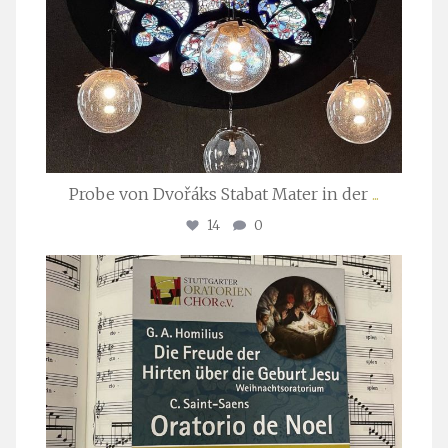
Probe von Dvořáks Stabat Mater in der
...
14
0
stuttgarter_oratorienchor
Nov. 29