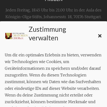
Jeden Freitag, 18.45 Uhr bis 21.00 Uhr in der Aula des
Königin-Olga-Stifts,
Johannesstr. 18,
70176 Stuttgart
.
Zustimmung
KONTAKT
verwalten
Geschäftsstelle:
c./o.
Bruno Feil
Um dir ein optimales Erlebnis zu bieten, verwenden
Aixheimer Str. 18
wir Technologien wie Cookies, um
70619 Stuttgart
Geräteinformationen zu speichern und/oder darauf
zuzugreifen. Wenn du diesen Technologien
MUSIK
zustimmst, können wir Daten wie das Surfverhalten
Musikalischer Leiter:
oder eindeutige IDs auf dieser Website verarbeiten.
Enrico Trummer
Wenn du deine Zustimmung nicht erteilst oder
Tel.
+49 (0)177 / 34 23 57 1
zurückziehst, können bestimmte Merkmale und