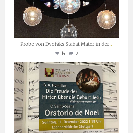
Probe von Dvořáks Stabat Mater in der
...
14
0
stuttgarter_oratorienchor
Nov. 29