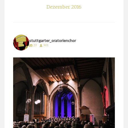
Dezember 2016
stuttgarter_oratorienchor
27
301
stuttgarter_oratorienchor
März 24