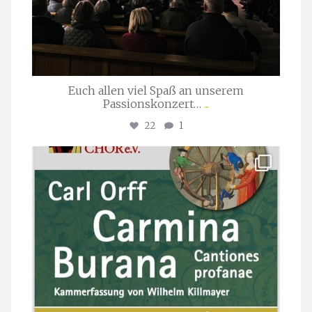
Euch allen viel Spaß an unserem
Passionskonzert…
...
22
1
stuttgarter_oratorienchor
Juli 22