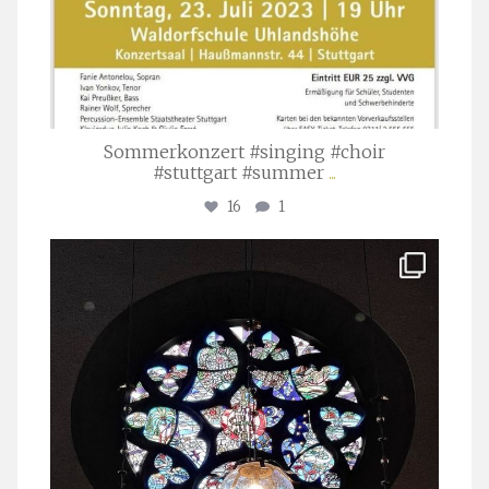
Sommerkonzert #singing #choir
#stuttgart #summer
...
16
1
stuttgarter_oratorienchor
Apr. 1