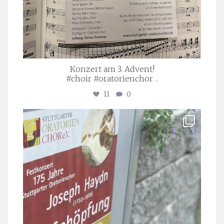
Konzert am 3. Advent!
#choir #oratorienchor
...
11
0
stuttgarter_oratorienchor
Juli 23