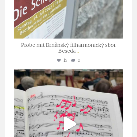
Probe mit Brněnský filharmonický sbor
Beseda
...
15
0
stuttgarter_oratorienchor
Juli 23