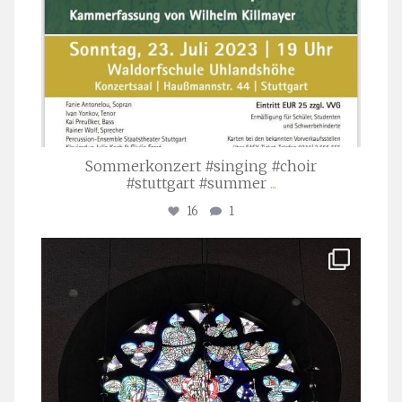
Sommerkonzert #singing #choir
#stuttgart #summer
...
16
1
stuttgarter_oratorienchor
Apr. 1