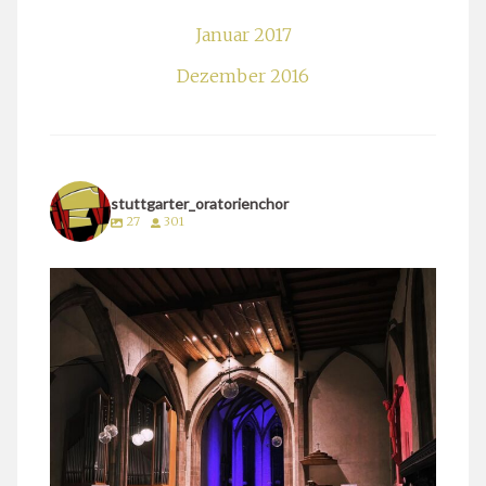
Januar 2017
Dezember 2016
stuttgarter_oratorienchor
27
301
stuttgarter_oratorienchor
März 24