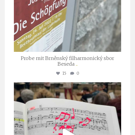
Probe mit Brněnský filharmonický sbor
Beseda
...
15
0
stuttgarter_oratorienchor
Juli 23