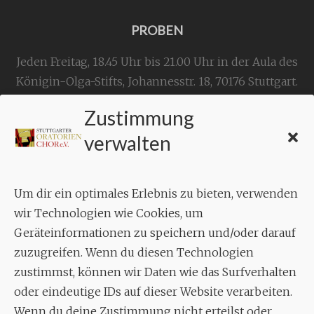
PROBEN
Jeden Freitag, 18.45 Uhr bis 21.00 Uhr in der Aula des
Königin-Olga-Stifts,
Johannesstr. 18,
70176 Stuttgart
.
Zustimmung
KONTAKT
verwalten
Geschäftsstelle:
c./o.
Bruno Feil
Um dir ein optimales Erlebnis zu bieten, verwenden
Aixheimer Str. 18
wir Technologien wie Cookies, um
70619 Stuttgart
Geräteinformationen zu speichern und/oder darauf
zuzugreifen. Wenn du diesen Technologien
MUSIK
zustimmst, können wir Daten wie das Surfverhalten
Musikalischer Leiter:
oder eindeutige IDs auf dieser Website verarbeiten.
Enrico Trummer
Wenn du deine Zustimmung nicht erteilst oder