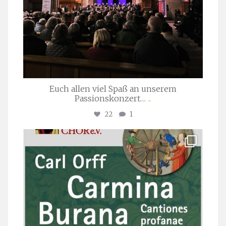
Euch allen viel Spaß an unserem
Passionskonzert…
...
22
1
stuttgarter_oratorienchor
Juli 22