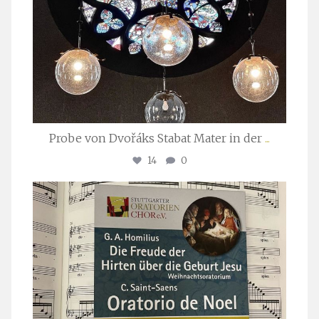
Probe von Dvořáks Stabat Mater in der
...
14
0
stuttgarter_oratorienchor
Nov. 29