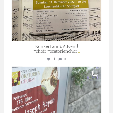
Konzert am 3. Advent!
#choir #oratorienchor
...
11
0
stuttgarter_oratorienchor
Juli 23