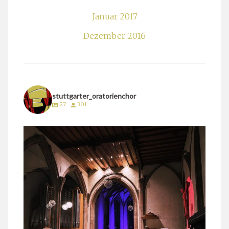
Januar 2017
Dezember 2016
stuttgarter_oratorienchor
27
301
stuttgarter_oratorienchor
März 24