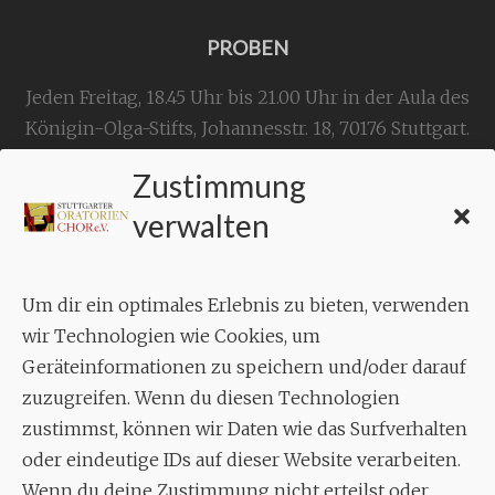
PROBEN
Jeden Freitag, 18.45 Uhr bis 21.00 Uhr in der Aula des
Königin-Olga-Stifts,
Johannesstr. 18,
70176 Stuttgart
.
Zustimmung
KONTAKT
verwalten
Geschäftsstelle:
c./o.
Bruno Feil
Um dir ein optimales Erlebnis zu bieten, verwenden
Aixheimer Str. 18
wir Technologien wie Cookies, um
70619 Stuttgart
Geräteinformationen zu speichern und/oder darauf
zuzugreifen. Wenn du diesen Technologien
MUSIK
zustimmst, können wir Daten wie das Surfverhalten
Musikalischer Leiter:
oder eindeutige IDs auf dieser Website verarbeiten.
Enrico Trummer
Wenn du deine Zustimmung nicht erteilst oder