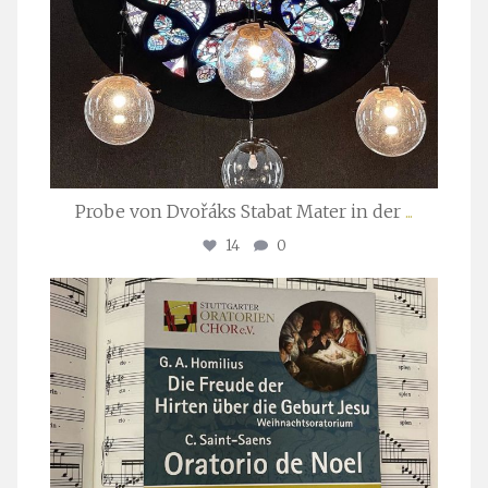
Probe von Dvořáks Stabat Mater in der
...
14
0
stuttgarter_oratorienchor
Nov. 29