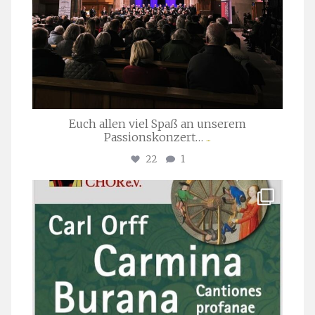
Euch allen viel Spaß an unserem
Passionskonzert…
...
22
1
stuttgarter_oratorienchor
Juli 22