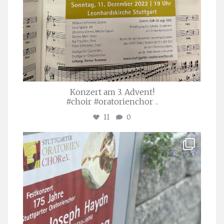
Konzert am 3. Advent!
#choir #oratorienchor
...
11
0
stuttgarter_oratorienchor
Juli 23