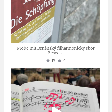
Probe mit Brněnský filharmonický sbor
Beseda
...
15
0
stuttgarter_oratorienchor
Juli 23