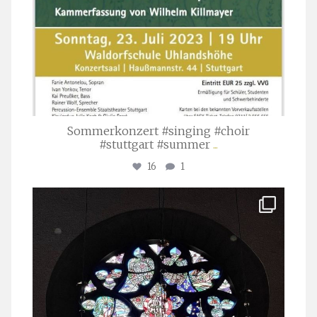
Sommerkonzert #singing #choir
#stuttgart #summer
...
16
1
stuttgarter_oratorienchor
Apr. 1