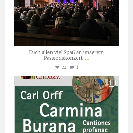
Euch allen viel Spaß an unserem
Passionskonzert…
...
22
1
stuttgarter_oratorienchor
Juli 22