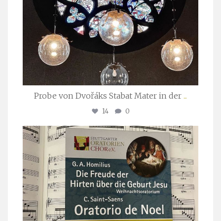
Probe von Dvořáks Stabat Mater in der
...
14
0
stuttgarter_oratorienchor
Nov. 29