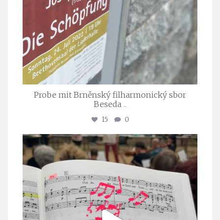
Probe mit Brněnský filharmonický sbor
Beseda
...
15
0
stuttgarter_oratorienchor
Juli 23