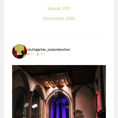
Januar 2017
Dezember 2016
stuttgarter_oratorienchor
27
301
stuttgarter_oratorienchor
März 24