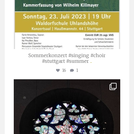
Sommerkonzert #singing #choir
#stuttgart #summer
...
16
1
stuttgarter_oratorienchor
Apr. 1