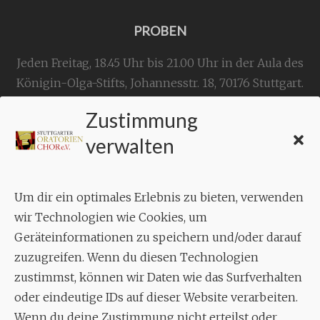
PROBEN
Jeden Freitag, 18.45 Uhr bis 21.00 Uhr in der Aula des
Königin-Olga-Stifts,
Johannesstr. 18,
70176 Stuttgart
.
Zustimmung
KONTAKT
verwalten
Geschäftsstelle:
c./o.
Bruno Feil
Um dir ein optimales Erlebnis zu bieten, verwenden
Aixheimer Str. 18
wir Technologien wie Cookies, um
70619 Stuttgart
Geräteinformationen zu speichern und/oder darauf
zuzugreifen. Wenn du diesen Technologien
MUSIK
zustimmst, können wir Daten wie das Surfverhalten
Musikalischer Leiter:
oder eindeutige IDs auf dieser Website verarbeiten.
Enrico Trummer
Wenn du deine Zustimmung nicht erteilst oder