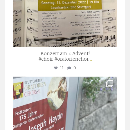
Konzert am 3. Advent!
#choir #oratorienchor
...
11
0
stuttgarter_oratorienchor
Juli 23