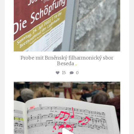
Probe mit Brněnský filharmonický sbor
Beseda
...
15
0
stuttgarter_oratorienchor
Juli 23