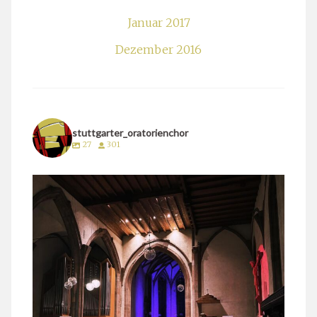
Januar 2017
Dezember 2016
stuttgarter_oratorienchor
27
301
stuttgarter_oratorienchor
März 24