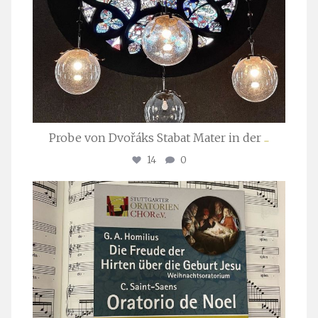
Probe von Dvořáks Stabat Mater in der
...
14
0
stuttgarter_oratorienchor
Nov. 29