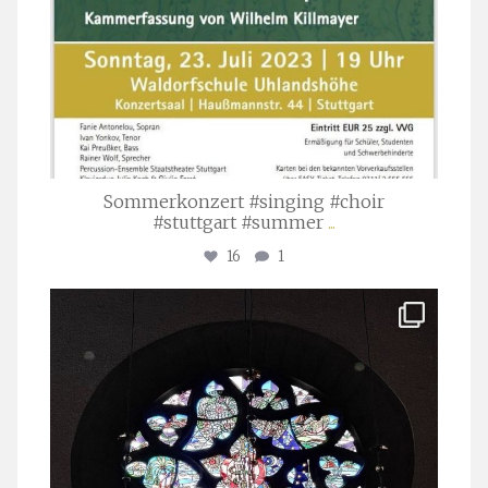
Sommerkonzert #singing #choir
#stuttgart #summer
...
16
1
stuttgarter_oratorienchor
Apr. 1