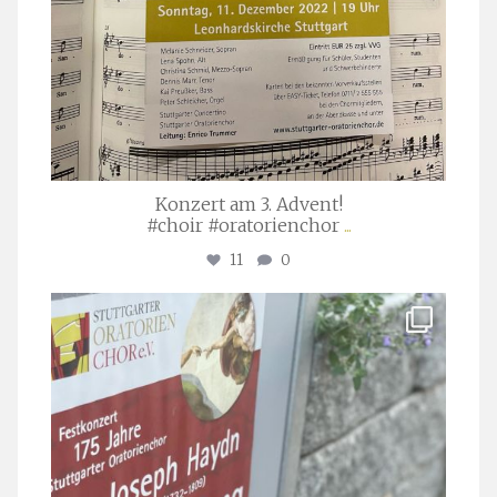
Konzert am 3. Advent!
#choir #oratorienchor
...
11
0
stuttgarter_oratorienchor
Juli 23