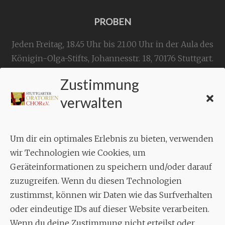
PROBEN
Jeden Freitag, 18.45 Uhr bis 21.00 Uhr in der Aula des
Königin-Olga-Stifts,
Johannesstr. 18,
70176 Stuttgart
.
Zustimmung
KONTAKT
verwalten
Geschäftsstelle:
c./o.
Bruno Feil
Um dir ein optimales Erlebnis zu bieten, verwenden
Aixheimer Str. 18
wir Technologien wie Cookies, um
70619 Stuttgart
Geräteinformationen zu speichern und/oder darauf
zuzugreifen. Wenn du diesen Technologien
MUSIK
zustimmst, können wir Daten wie das Surfverhalten
Musikalischer Leiter:
oder eindeutige IDs auf dieser Website verarbeiten.
Enrico Trummer
Wenn du deine Zustimmung nicht erteilst oder