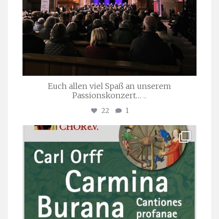
Euch allen viel Spaß an unserem
Passionskonzert…
...
22
1
stuttgarter_oratorienchor
Juli 22