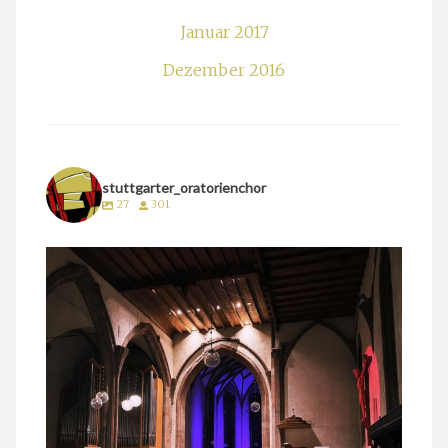
Januar 2017
Dezember 2016
stuttgarter_oratorienchor
27
301
stuttgarter_oratorienchor
März 24