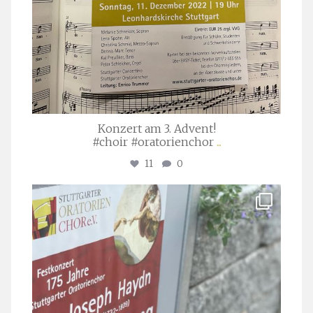
Konzert am 3. Advent!
#choir #oratorienchor
...
11
0
stuttgarter_oratorienchor
Juli 23