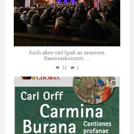
Euch allen viel Spaß an unserem
Passionskonzert…
...
22
1
stuttgarter_oratorienchor
Juli 22