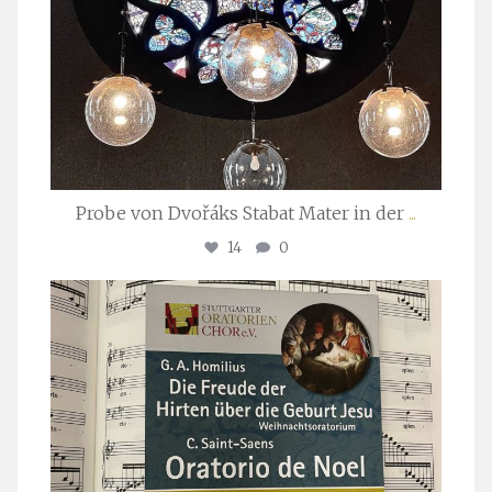
Probe von Dvořáks Stabat Mater in der
...
14
0
stuttgarter_oratorienchor
Nov. 29