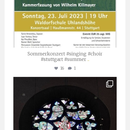
Sommerkonzert #singing #choir
#stuttgart #summer
...
16
1
stuttgarter_oratorienchor
Apr. 1