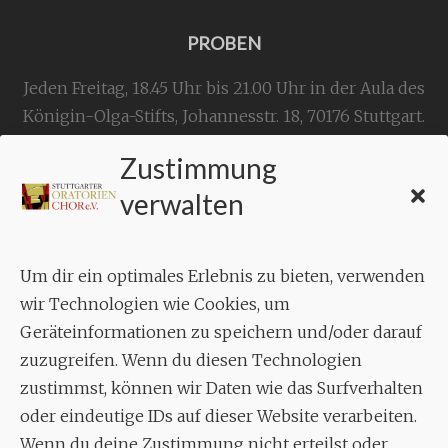
PROBEN
Jeden Freitag, 18.45 Uhr bis 21.00 Uhr in der Aula des
Königin-Olga-Stifts,
Johannesstr. 18,
70176 Stuttgart
.
Zustimmung
KONTAKT
verwalten
Geschäftsstelle:
c./o.
Bruno Feil
Um dir ein optimales Erlebnis zu bieten, verwenden
Aixheimer Str. 18
wir Technologien wie Cookies, um
70619 Stuttgart
Geräteinformationen zu speichern und/oder darauf
zuzugreifen. Wenn du diesen Technologien
MUSIK
zustimmst, können wir Daten wie das Surfverhalten
Musikalischer Leiter:
oder eindeutige IDs auf dieser Website verarbeiten.
Enrico Trummer
Wenn du deine Zustimmung nicht erteilst oder