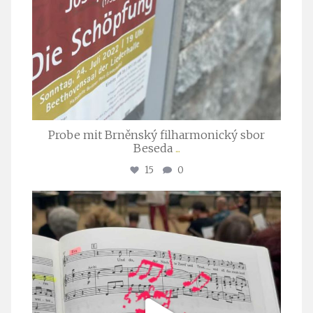
Probe mit Brněnský filharmonický sbor
Beseda
...
15
0
stuttgarter_oratorienchor
Juli 23