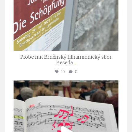
Probe mit Brněnský filharmonický sbor
Beseda
...
15
0
stuttgarter_oratorienchor
Juli 23