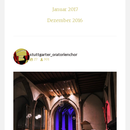
Januar 2017
Dezember 2016
stuttgarter_oratorienchor
27
301
stuttgarter_oratorienchor
März 24