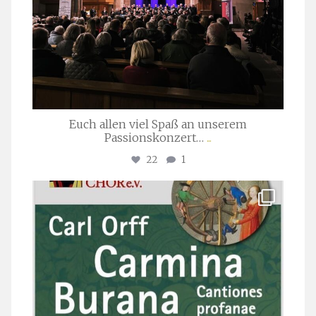
Euch allen viel Spaß an unserem
Passionskonzert…
...
22
1
stuttgarter_oratorienchor
Juli 22