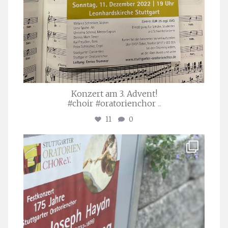
Konzert am 3. Advent!
#choir #oratorienchor
...
11
0
stuttgarter_oratorienchor
Juli 23