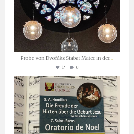
Probe von Dvořáks Stabat Mater in der
...
14
0
stuttgarter_oratorienchor
Nov. 29