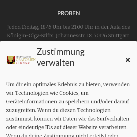
PROBEN
Jeden Freitag, 18.45 Uhr bis 21.00 Uhr in der Aula des
Königin-Olga-Stifts,
Johannesstr. 18,
70176 Stuttgart
.
Zustimmung
KONTAKT
verwalten
Geschäftsstelle:
c./o.
Bruno Feil
Um dir ein optimales Erlebnis zu bieten, verwenden
Aixheimer Str. 18
wir Technologien wie Cookies, um
70619 Stuttgart
Geräteinformationen zu speichern und/oder darauf
zuzugreifen. Wenn du diesen Technologien
MUSIK
zustimmst, können wir Daten wie das Surfverhalten
Musikalischer Leiter:
oder eindeutige IDs auf dieser Website verarbeiten.
Enrico Trummer
Wenn du deine Zustimmung nicht erteilst oder