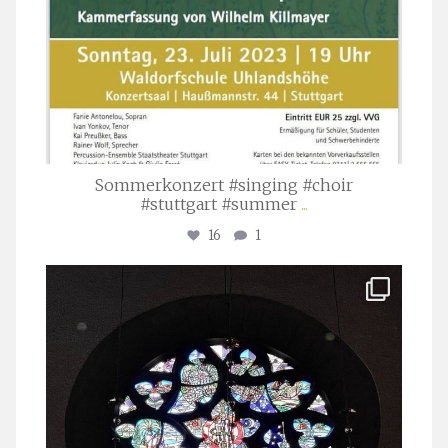
Sommerkonzert #singing #choir
#stuttgart #summer
...
16
1
stuttgarter_oratorienchor
Apr. 1