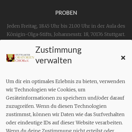
PROBEN
Jeden Freitag, 18.45 Uhr bis 21.00 Uhr in der Aula des
Königin-Olga-Stifts,
Johannesstr. 18,
70176 Stuttgart
.
Zustimmung
KONTAKT
verwalten
Geschäftsstelle:
c./o.
Bruno Feil
Um dir ein optimales Erlebnis zu bieten, verwenden
Aixheimer Str. 18
wir Technologien wie Cookies, um
70619 Stuttgart
Geräteinformationen zu speichern und/oder darauf
zuzugreifen. Wenn du diesen Technologien
MUSIK
zustimmst, können wir Daten wie das Surfverhalten
Musikalischer Leiter:
oder eindeutige IDs auf dieser Website verarbeiten.
Enrico Trummer
Wenn du deine Zustimmung nicht erteilst oder