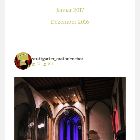
Januar 2017
Dezember 2016
stuttgarter_oratorienchor
27
301
stuttgarter_oratorienchor
März 24