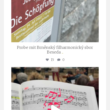
Probe mit Brněnský filharmonický sbor
Beseda
...
15
0
stuttgarter_oratorienchor
Juli 23