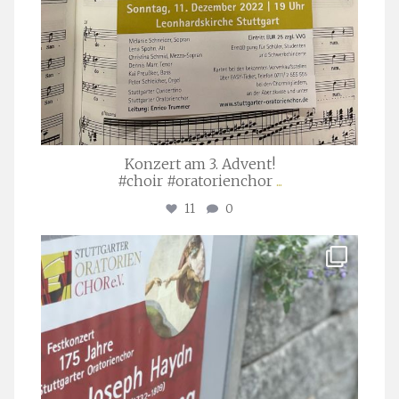
Konzert am 3. Advent!
#choir #oratorienchor
...
11
0
stuttgarter_oratorienchor
Juli 23