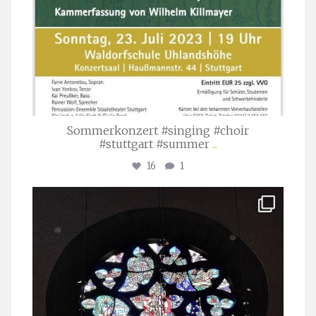
Sommerkonzert #singing #choir
#stuttgart #summer
...
16
1
stuttgarter_oratorienchor
Apr. 1