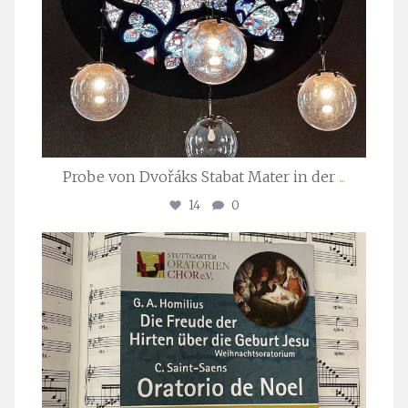
Probe von Dvořáks Stabat Mater in der
...
14
0
stuttgarter_oratorienchor
Nov. 29