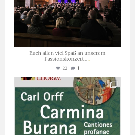
Euch allen viel Spaß an unserem
Passionskonzert…
...
22
1
stuttgarter_oratorienchor
Juli 22