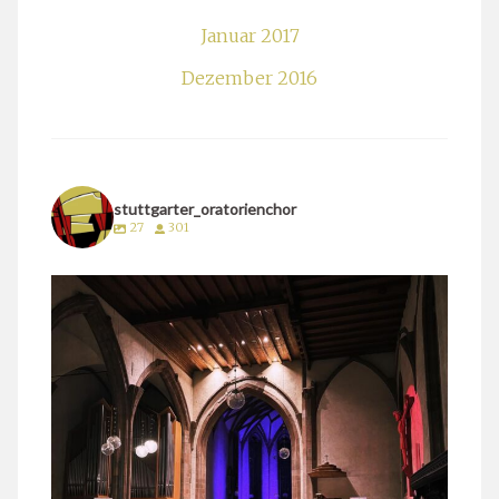
Januar 2017
Dezember 2016
stuttgarter_oratorienchor
27
301
stuttgarter_oratorienchor
März 24