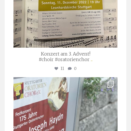
Konzert am 3. Advent!
#choir #oratorienchor
...
11
0
stuttgarter_oratorienchor
Juli 23