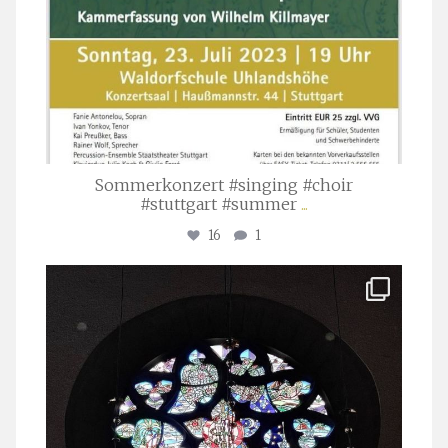
Sommerkonzert #singing #choir
#stuttgart #summer
...
16
1
stuttgarter_oratorienchor
Apr. 1