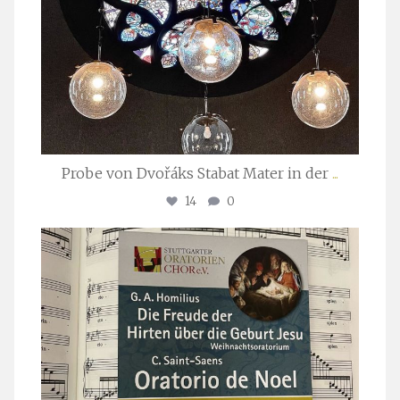
Probe von Dvořáks Stabat Mater in der
...
14
0
stuttgarter_oratorienchor
Nov. 29