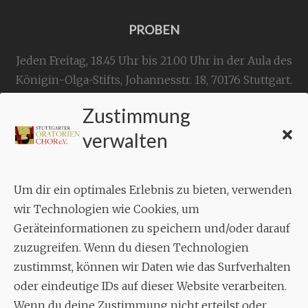
PROBEN
Jeden Freitag, 18.45 Uhr bis 21.00 Uhr in der Aula des
Königin-Olga-Stifts,
Johannesstr. 18,
70176 Stuttgart
.
Zustimmung
KONTAKT
verwalten
Geschäftsstelle:
c./o.
Bruno Feil
Um dir ein optimales Erlebnis zu bieten, verwenden
Aixheimer Str. 18
wir Technologien wie Cookies, um
70619 Stuttgart
Geräteinformationen zu speichern und/oder darauf
zuzugreifen. Wenn du diesen Technologien
MUSIK
zustimmst, können wir Daten wie das Surfverhalten
Musikalischer Leiter:
oder eindeutige IDs auf dieser Website verarbeiten.
Enrico Trummer
Wenn du deine Zustimmung nicht erteilst oder