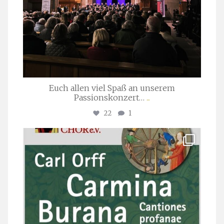
Euch allen viel Spaß an unserem
Passionskonzert…
...
22
1
stuttgarter_oratorienchor
Juli 22