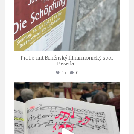
Probe mit Brněnský filharmonický sbor
Beseda
...
15
0
stuttgarter_oratorienchor
Juli 23