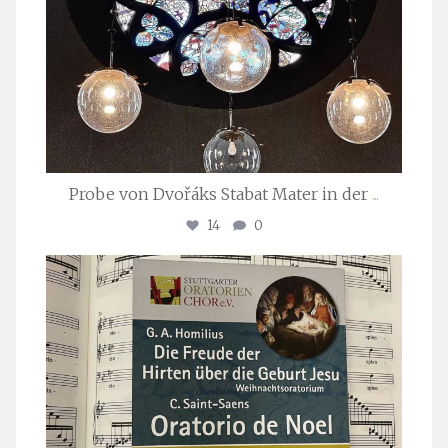
Probe von Dvořáks Stabat Mater in der
...
14
0
stuttgarter_oratorienchor
Nov. 29