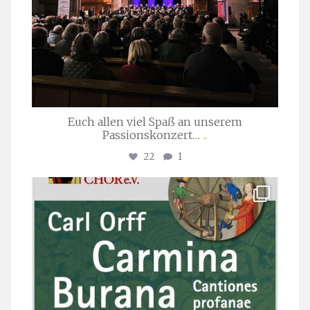
Euch allen viel Spaß an unserem
Passionskonzert…
...
22
1
stuttgarter_oratorienchor
Juli 22