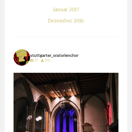
Januar 2017
Dezember 2016
stuttgarter_oratorienchor
27
301
stuttgarter_oratorienchor
März 24