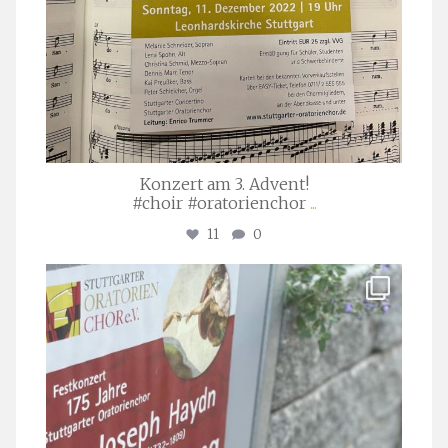
Konzert am 3. Advent!
#choir #oratorienchor
...
11
0
stuttgarter_oratorienchor
Juli 23