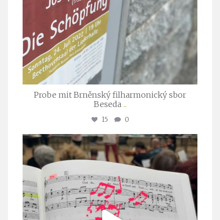
Probe mit Brněnský filharmonický sbor
Beseda
...
15
0
stuttgarter_oratorienchor
Juli 23