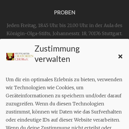
PROBEN
Jeden Freitag, 18.45 Uhr bis 21.00 Uhr in der Aula des
Königin-Olga-Stifts,
Johannesstr. 18,
70176 Stuttgart
.
Zustimmung
KONTAKT
verwalten
Geschäftsstelle:
c./o.
Bruno Feil
Um dir ein optimales Erlebnis zu bieten, verwenden
Aixheimer Str. 18
wir Technologien wie Cookies, um
70619 Stuttgart
Geräteinformationen zu speichern und/oder darauf
zuzugreifen. Wenn du diesen Technologien
MUSIK
zustimmst, können wir Daten wie das Surfverhalten
Musikalischer Leiter:
oder eindeutige IDs auf dieser Website verarbeiten.
Enrico Trummer
Wenn du deine Zustimmung nicht erteilst oder