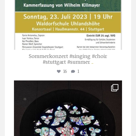
Sommerkonzert #singing #choir
#stuttgart #summer
...
16
1
stuttgarter_oratorienchor
Apr. 1