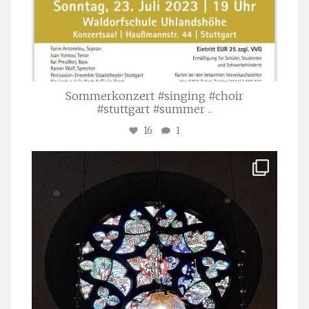
Sommerkonzert #singing #choir
#stuttgart #summer
...
16
1
stuttgarter_oratorienchor
Apr. 1