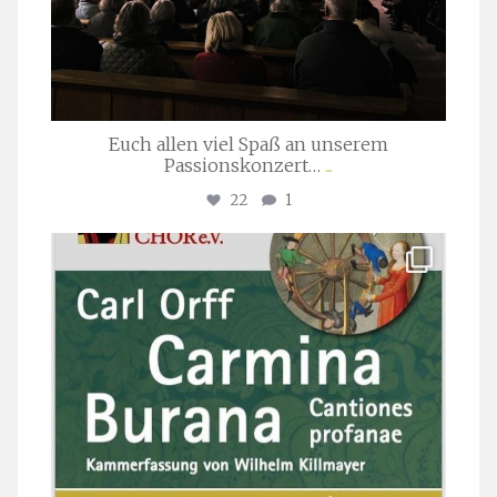
Euch allen viel Spaß an unserem
Passionskonzert…
...
22
1
stuttgarter_oratorienchor
Juli 22