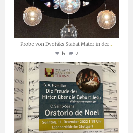
Probe von Dvořáks Stabat Mater in der
...
14
0
stuttgarter_oratorienchor
Nov. 29