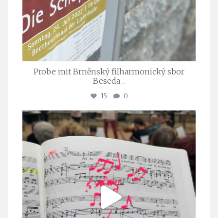
Probe mit Brněnský filharmonický sbor
Beseda
...
15
0
stuttgarter_oratorienchor
Juli 23