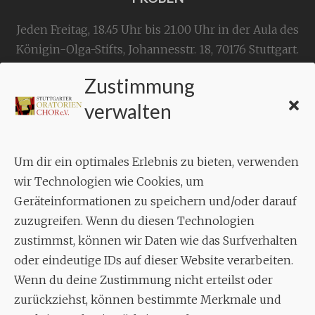
Jeden Freitag, 18.45 Uhr bis 21.00 Uhr in der Aula des
Königin-Olga-Stifts,
Johannesstr. 18,
70176 Stuttgart
.
Zustimmung
KONTAKT
verwalten
Geschäftsstelle:
c./o.
Bruno Feil
Um dir ein optimales Erlebnis zu bieten, verwenden
Aixheimer Str. 18
wir Technologien wie Cookies, um
70619 Stuttgart
Geräteinformationen zu speichern und/oder darauf
zuzugreifen. Wenn du diesen Technologien
MUSIK
zustimmst, können wir Daten wie das Surfverhalten
Musikalischer Leiter:
oder eindeutige IDs auf dieser Website verarbeiten.
Enrico Trummer
Wenn du deine Zustimmung nicht erteilst oder
Tel.
+49 (0)177 / 34 23 57 1
zurückziehst, können bestimmte Merkmale und