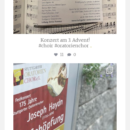
Konzert am 3. Advent!
#choir #oratorienchor
...
11
0
stuttgarter_oratorienchor
Juli 23