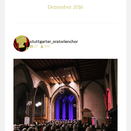
Dezember 2016
stuttgarter_oratorienchor
27
301
stuttgarter_oratorienchor
März 24