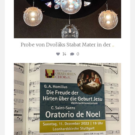
Probe von Dvořáks Stabat Mater in der
...
14
0
stuttgarter_oratorienchor
Nov. 29