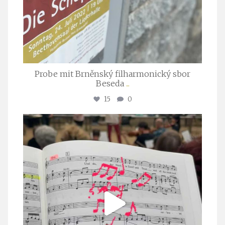
Probe mit Brněnský filharmonický sbor
Beseda
...
15
0
stuttgarter_oratorienchor
Juli 23