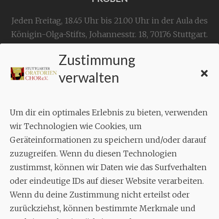
Jeden Freitag, 18.45 Uhr bis 21.00 Uhr in der Aula des
Königin-Olga-Stifts,
Johannesstr. 18,
70176 Stuttgart
.
Zustimmung
KONTAKT
verwalten
Geschäftsstelle:
c./o.
Bruno Feil
Um dir ein optimales Erlebnis zu bieten, verwenden
Aixheimer Str. 18
wir Technologien wie Cookies, um
70619 Stuttgart
Geräteinformationen zu speichern und/oder darauf
zuzugreifen. Wenn du diesen Technologien
MUSIK
zustimmst, können wir Daten wie das Surfverhalten
Musikalischer Leiter:
oder eindeutige IDs auf dieser Website verarbeiten.
Enrico Trummer
Wenn du deine Zustimmung nicht erteilst oder
Tel.
+49 (0)177 / 34 23 57 1
zurückziehst, können bestimmte Merkmale und