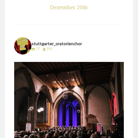
Dezember 2016
stuttgarter_oratorienchor
27
301
stuttgarter_oratorienchor
März 24