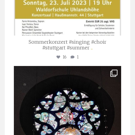
Sommerkonzert #singing #choir
#stuttgart #summer
...
16
1
stuttgarter_oratorienchor
Apr. 1