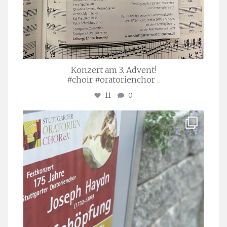
Konzert am 3. Advent!
#choir #oratorienchor
...
11
0
stuttgarter_oratorienchor
Juli 23