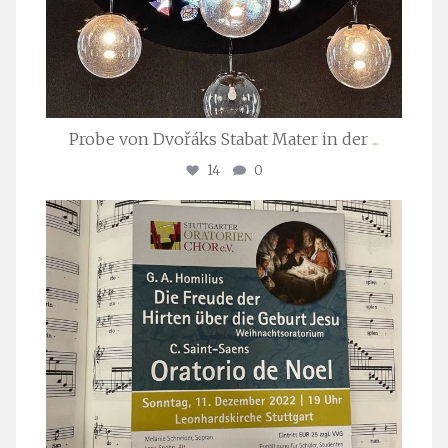
Probe von Dvořáks Stabat Mater in der
...
14
0
stuttgarter_oratorienchor
Nov. 29