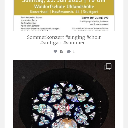
Sommerkonzert #singing #choir
#stuttgart #summer
...
16
1
stuttgarter_oratorienchor
Apr. 1