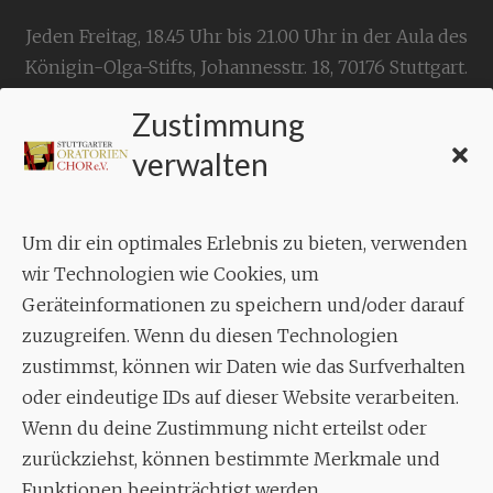
Jeden Freitag, 18.45 Uhr bis 21.00 Uhr in der Aula des
Königin-Olga-Stifts,
Johannesstr. 18,
70176 Stuttgart
.
Zustimmung
KONTAKT
verwalten
Geschäftsstelle:
c./o.
Bruno Feil
Um dir ein optimales Erlebnis zu bieten, verwenden
Aixheimer Str. 18
wir Technologien wie Cookies, um
70619 Stuttgart
Geräteinformationen zu speichern und/oder darauf
zuzugreifen. Wenn du diesen Technologien
MUSIK
zustimmst, können wir Daten wie das Surfverhalten
Musikalischer Leiter:
oder eindeutige IDs auf dieser Website verarbeiten.
Enrico Trummer
Wenn du deine Zustimmung nicht erteilst oder
Tel.
+49 (0)177 / 34 23 57 1
zurückziehst, können bestimmte Merkmale und
Funktionen beeinträchtigt werden.