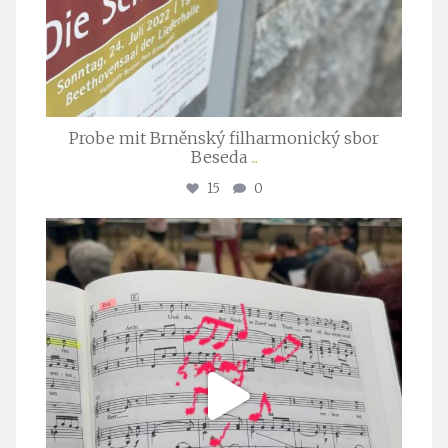
Probe mit Brněnský filharmonický sbor
Beseda
...
15
0
stuttgarter_oratorienchor
Juli 23