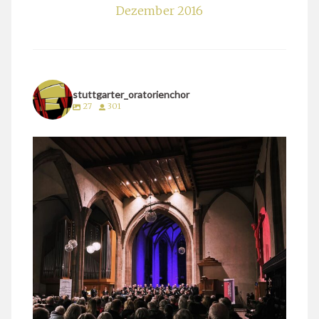
Dezember 2016
stuttgarter_oratorienchor
27
301
stuttgarter_oratorienchor
März 24