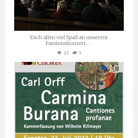
Euch allen viel Spaß an unserem
Passionskonzert…
...
22
1
stuttgarter_oratorienchor
Juli 22