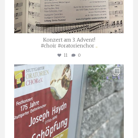
Konzert am 3. Advent!
#choir #oratorienchor
...
11
0
stuttgarter_oratorienchor
Juli 23