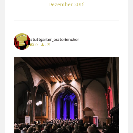
Dezember 2016
stuttgarter_oratorienchor
27
301
stuttgarter_oratorienchor
März 24