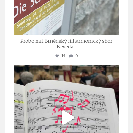
Probe mit Brněnský filharmonický sbor
Beseda
...
15
0
stuttgarter_oratorienchor
Juli 23