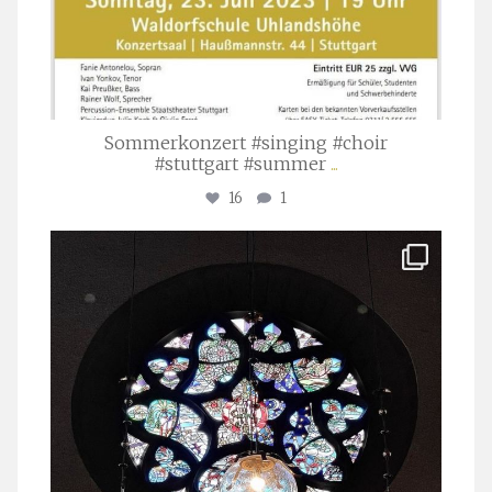
Sommerkonzert #singing #choir
#stuttgart #summer
...
16
1
stuttgarter_oratorienchor
Apr. 1