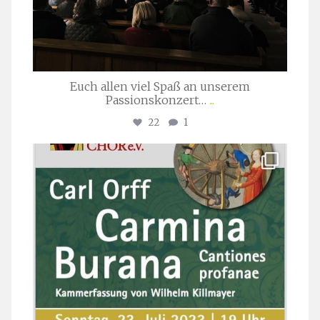
Euch allen viel Spaß an unserem
Passionskonzert…
...
22
1
stuttgarter_oratorienchor
Juli 22