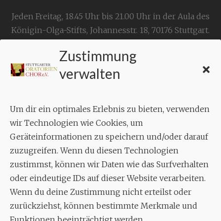
Jeden Freitag, 18.45 Uhr bis 21.00 Uhr in der Aula des
Königin-Olga-Stifts,
Johannesstr. 18,
70176 Stuttgart
.
Zustimmung
KONTAKT
verwalten
Geschäftsstelle:
c./o.
Bruno Feil
Um dir ein optimales Erlebnis zu bieten, verwenden
Aixheimer Str. 18
wir Technologien wie Cookies, um
70619 Stuttgart
Geräteinformationen zu speichern und/oder darauf
zuzugreifen. Wenn du diesen Technologien
MUSIK
zustimmst, können wir Daten wie das Surfverhalten
Musikalischer Leiter:
oder eindeutige IDs auf dieser Website verarbeiten.
Enrico Trummer
Wenn du deine Zustimmung nicht erteilst oder
Tel.
+49 (0)177 / 34 23 57 1
zurückziehst, können bestimmte Merkmale und
Funktionen beeinträchtigt werden.