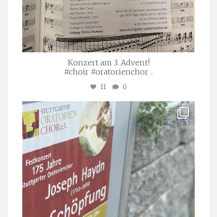
Konzert am 3. Advent!
#choir #oratorienchor
...
11
0
stuttgarter_oratorienchor
Juli 23