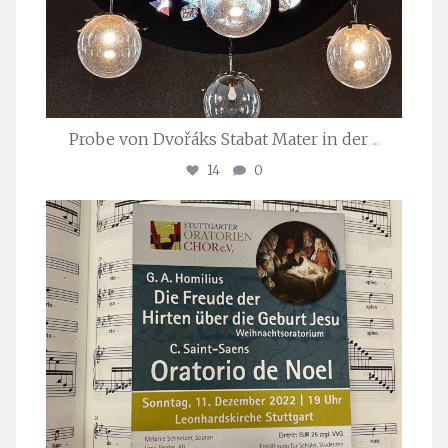
Probe von Dvořáks Stabat Mater in der
...
14
0
stuttgarter_oratorienchor
Nov. 29