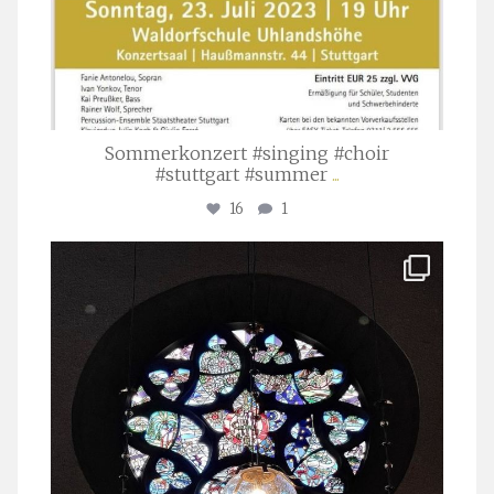
Sommerkonzert #singing #choir
#stuttgart #summer
...
16
1
stuttgarter_oratorienchor
Apr. 1