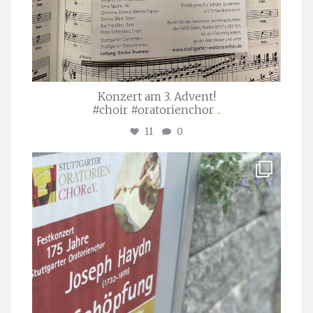
Konzert am 3. Advent!
#choir #oratorienchor
...
11
0
stuttgarter_oratorienchor
Juli 23