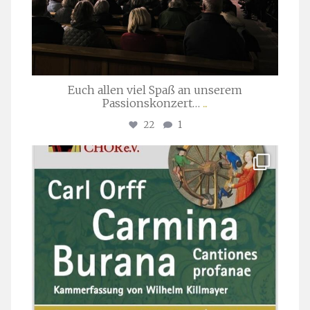
Euch allen viel Spaß an unserem
Passionskonzert…
...
22
1
stuttgarter_oratorienchor
Juli 22