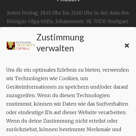
Jeden Freitag, 18.45 Uhr bis 21.00 Uhr in der Aula des
Königin-Olga-Stifts,
Johannesstr. 18,
70176 Stuttgart
.
Zustimmung
KONTAKT
verwalten
Geschäftsstelle:
c./o.
Bruno Feil
Um dir ein optimales Erlebnis zu bieten, verwenden
Aixheimer Str. 18
wir Technologien wie Cookies, um
70619 Stuttgart
Geräteinformationen zu speichern und/oder darauf
zuzugreifen. Wenn du diesen Technologien
MUSIK
zustimmst, können wir Daten wie das Surfverhalten
Musikalischer Leiter:
oder eindeutige IDs auf dieser Website verarbeiten.
Enrico Trummer
Wenn du deine Zustimmung nicht erteilst oder
Tel.
+49 (0)177 / 34 23 57 1
zurückziehst, können bestimmte Merkmale und