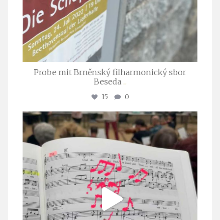
Probe mit Brněnský filharmonický sbor
Beseda
...
15
0
stuttgarter_oratorienchor
Juli 23