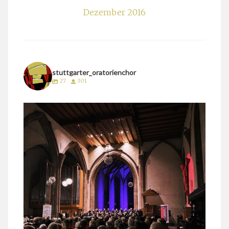
Dezember 2016
stuttgarter_oratorienchor
27
301
stuttgarter_oratorienchor
März 24