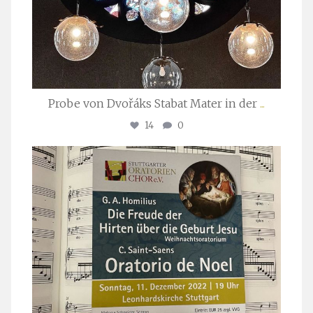
Probe von Dvořáks Stabat Mater in der
...
14
0
stuttgarter_oratorienchor
Nov. 29