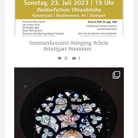
Sommerkonzert #singing #choir
#stuttgart #summer
...
16
1
stuttgarter_oratorienchor
Apr. 1