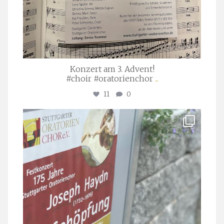
Konzert am 3. Advent!
#choir #oratorienchor
...
11
0
stuttgarter_oratorienchor
Juli 23