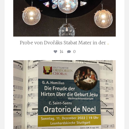
Probe von Dvořáks Stabat Mater in der
...
14
0
stuttgarter_oratorienchor
Nov. 29