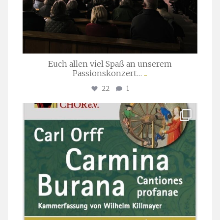
Euch allen viel Spaß an unserem
Passionskonzert…
...
22
1
stuttgarter_oratorienchor
Juli 22