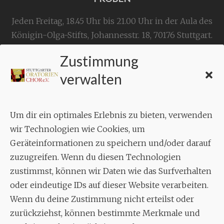
Jeden Freitag, 18.45 Uhr bis 21.00 Uhr in der Aula des
Königin-Olga-Stifts,
Johannesstr. 18,
70176 Stuttgart
.
Zustimmung
KONTAKT
verwalten
Geschäftsstelle:
c./o.
Bruno Feil
Um dir ein optimales Erlebnis zu bieten, verwenden
Aixheimer Str. 18
wir Technologien wie Cookies, um
70619 Stuttgart
Geräteinformationen zu speichern und/oder darauf
zuzugreifen. Wenn du diesen Technologien
MUSIK
zustimmst, können wir Daten wie das Surfverhalten
Musikalischer Leiter:
oder eindeutige IDs auf dieser Website verarbeiten.
Enrico Trummer
Wenn du deine Zustimmung nicht erteilst oder
Tel.
+49 (0)177 / 34 23 57 1
zurückziehst, können bestimmte Merkmale und