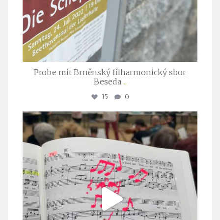
Probe mit Brněnský filharmonický sbor
Beseda
...
15
0
stuttgarter_oratorienchor
Juli 23