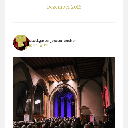
Dezember 2016
stuttgarter_oratorienchor
27
301
stuttgarter_oratorienchor
März 24