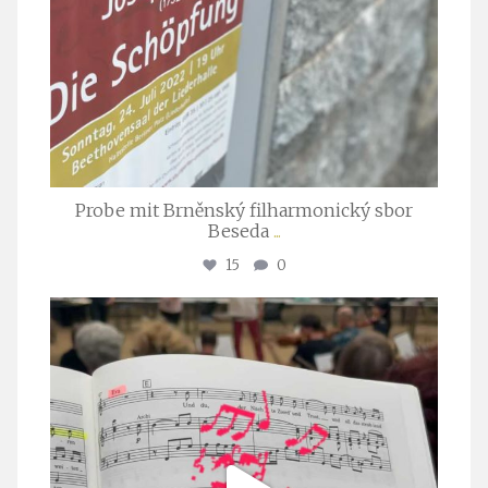
Probe mit Brněnský filharmonický sbor
Beseda
...
15
0
stuttgarter_oratorienchor
Juli 23