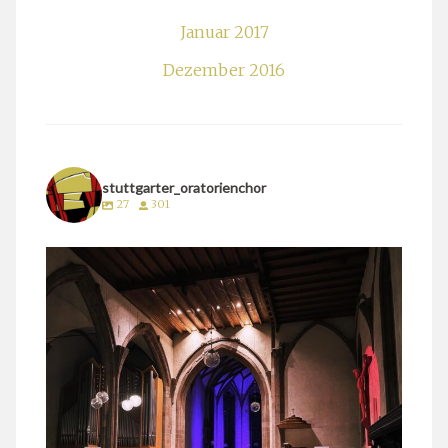
Januar 2017
Dezember 2016
stuttgarter_oratorienchor
27
301
stuttgarter_oratorienchor
März 24