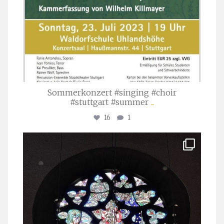
Sommerkonzert #singing #choir
#stuttgart #summer
...
16
1
stuttgarter_oratorienchor
Apr. 1