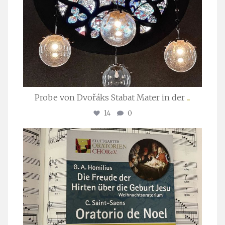
Probe von Dvořáks Stabat Mater in der
...
14
0
stuttgarter_oratorienchor
Nov. 29