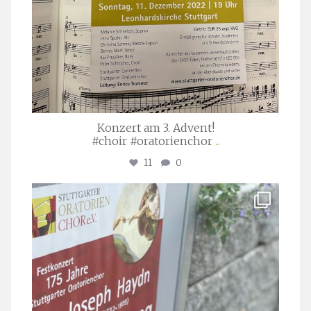
Konzert am 3. Advent!
#choir #oratorienchor
...
11
0
stuttgarter_oratorienchor
Juli 23