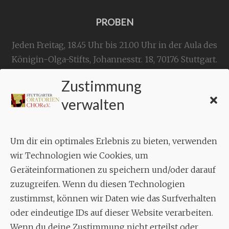
PROBEN
Jeden Freitag, 18.45 Uhr bis 21.00 Uhr in der Aula des
Königin-Olga-Stifts,
Johannesstr. 18,
70176 Stuttgart
.
Zustimmung
KONTAKT
verwalten
Geschäftsstelle:
c./o.
Bruno Feil
Um dir ein optimales Erlebnis zu bieten, verwenden
Aixheimer Str. 18
wir Technologien wie Cookies, um
70619 Stuttgart
Geräteinformationen zu speichern und/oder darauf
zuzugreifen. Wenn du diesen Technologien
MUSIK
zustimmst, können wir Daten wie das Surfverhalten
Musikalischer Leiter:
oder eindeutige IDs auf dieser Website verarbeiten.
Enrico Trummer
Wenn du deine Zustimmung nicht erteilst oder