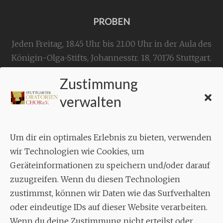
PROBEN
Jeden Freitag, 18.45 Uhr bis 21.00 Uhr in der Aula des
Königin-Olga-Stifts,
Johannesstr. 18,
70176 Stuttgart
.
Zustimmung
KONTAKT
verwalten
Geschäftsstelle:
c./o.
Bruno Feil
Um dir ein optimales Erlebnis zu bieten, verwenden
Aixheimer Str. 18
wir Technologien wie Cookies, um
70619 Stuttgart
Geräteinformationen zu speichern und/oder darauf
zuzugreifen. Wenn du diesen Technologien
MUSIK
zustimmst, können wir Daten wie das Surfverhalten
Musikalischer Leiter:
oder eindeutige IDs auf dieser Website verarbeiten.
Enrico Trummer
Wenn du deine Zustimmung nicht erteilst oder