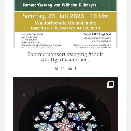
Sommerkonzert #singing #choir
#stuttgart #summer
...
16
1
stuttgarter_oratorienchor
Apr. 1