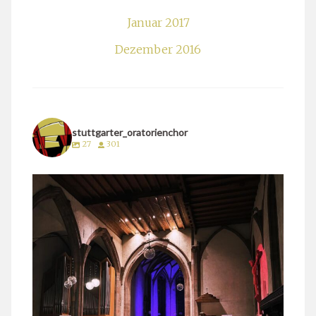
Januar 2017
Dezember 2016
stuttgarter_oratorienchor
27
301
stuttgarter_oratorienchor
März 24