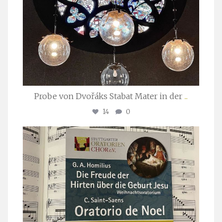
Probe von Dvořáks Stabat Mater in der
...
14
0
stuttgarter_oratorienchor
Nov. 29