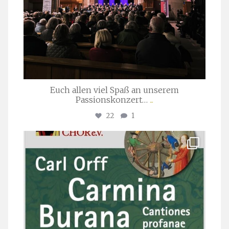
Euch allen viel Spaß an unserem
Passionskonzert…
...
22
1
stuttgarter_oratorienchor
Juli 22