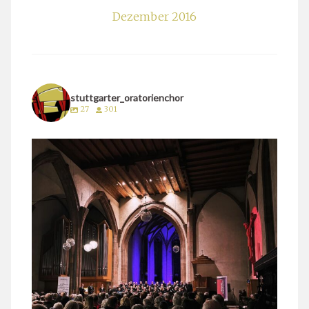
Dezember 2016
stuttgarter_oratorienchor
27
301
stuttgarter_oratorienchor
März 24