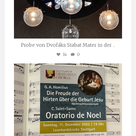
Probe von Dvořáks Stabat Mater in der
...
14
0
stuttgarter_oratorienchor
Nov. 29