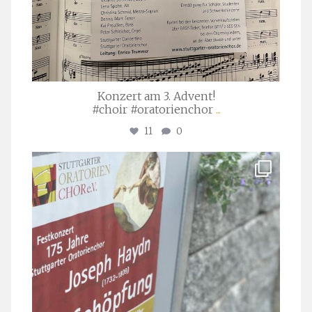
Konzert am 3. Advent!
#choir #oratorienchor
...
11
0
stuttgarter_oratorienchor
Juli 23