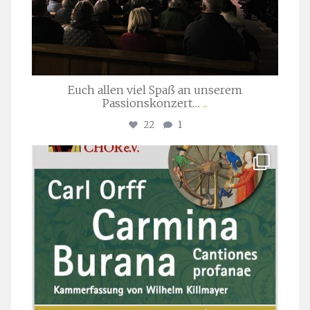
Euch allen viel Spaß an unserem
Passionskonzert…
...
22
1
stuttgarter_oratorienchor
Juli 22