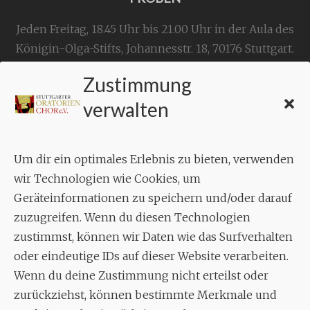
Jeden Freitag, 18.45 Uhr bis 21.00 Uhr in der Aula des
Königin-Olga-Stifts,
Johannesstr. 18,
70176 Stuttgart
.
Zustimmung
KONTAKT
verwalten
Geschäftsstelle:
c./o.
Bruno Feil
Um dir ein optimales Erlebnis zu bieten, verwenden
Aixheimer Str. 18
wir Technologien wie Cookies, um
70619 Stuttgart
Geräteinformationen zu speichern und/oder darauf
zuzugreifen. Wenn du diesen Technologien
MUSIK
zustimmst, können wir Daten wie das Surfverhalten
Musikalischer Leiter:
oder eindeutige IDs auf dieser Website verarbeiten.
Enrico Trummer
Wenn du deine Zustimmung nicht erteilst oder
Tel.
+49 (0)177 / 34 23 57 1
zurückziehst, können bestimmte Merkmale und