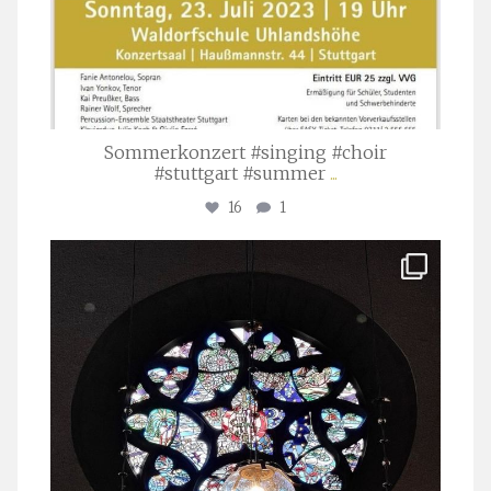
Sommerkonzert #singing #choir
#stuttgart #summer
...
16
1
stuttgarter_oratorienchor
Apr. 1