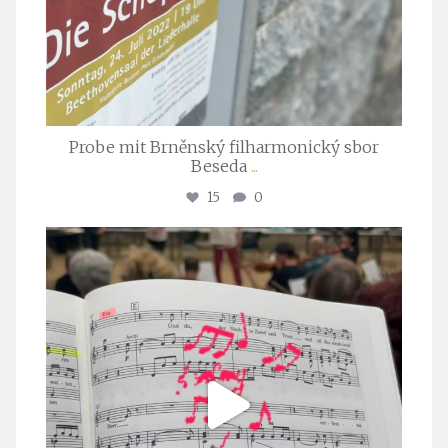
Probe mit Brněnský filharmonický sbor
Beseda
...
15
0
stuttgarter_oratorienchor
Juli 23