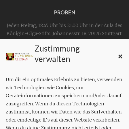
PROBEN
Jeden Freitag, 18.45 Uhr bis 21.00 Uhr in der Aula des
Königin-Olga-Stifts,
Johannesstr. 18,
70176 Stuttgart
.
Zustimmung
KONTAKT
verwalten
Geschäftsstelle:
c./o.
Bruno Feil
Um dir ein optimales Erlebnis zu bieten, verwenden
Aixheimer Str. 18
wir Technologien wie Cookies, um
70619 Stuttgart
Geräteinformationen zu speichern und/oder darauf
zuzugreifen. Wenn du diesen Technologien
MUSIK
zustimmst, können wir Daten wie das Surfverhalten
Musikalischer Leiter:
oder eindeutige IDs auf dieser Website verarbeiten.
Enrico Trummer
Wenn du deine Zustimmung nicht erteilst oder