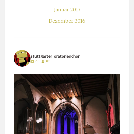
Januar 2017
Dezember 2016
stuttgarter_oratorienchor
27
301
stuttgarter_oratorienchor
März 24