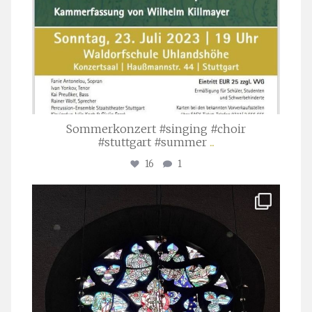
Sommerkonzert #singing #choir
#stuttgart #summer
...
16
1
stuttgarter_oratorienchor
Apr. 1