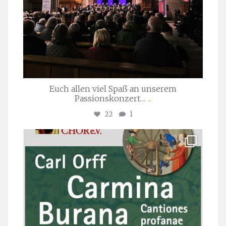
Euch allen viel Spaß an unserem
Passionskonzert…
...
22
1
stuttgarter_oratorienchor
Juli 22