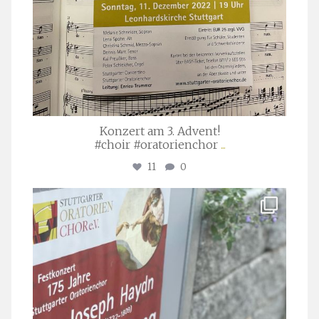
Konzert am 3. Advent!
#choir #oratorienchor
...
11
0
stuttgarter_oratorienchor
Juli 23