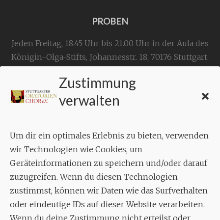
PROBEN
Jeden Freitag, 18.45 Uhr bis 21.00 Uhr in der Aula des
Königin-Olga-Stifts,
Johannesstr. 18,
70176 Stuttgart
.
Zustimmung
KONTAKT
verwalten
Geschäftsstelle:
c./o.
Bruno Feil
Um dir ein optimales Erlebnis zu bieten, verwenden
Aixheimer Str. 18
wir Technologien wie Cookies, um
70619 Stuttgart
Geräteinformationen zu speichern und/oder darauf
zuzugreifen. Wenn du diesen Technologien
MUSIK
zustimmst, können wir Daten wie das Surfverhalten
Musikalischer Leiter:
oder eindeutige IDs auf dieser Website verarbeiten.
Enrico Trummer
Wenn du deine Zustimmung nicht erteilst oder