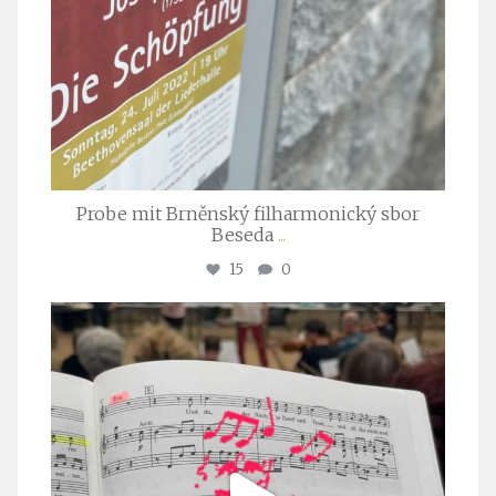
Probe mit Brněnský filharmonický sbor
Beseda
...
15
0
stuttgarter_oratorienchor
Juli 23