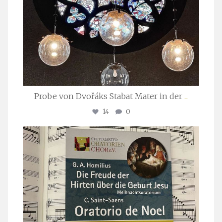
Probe von Dvořáks Stabat Mater in der
...
14
0
stuttgarter_oratorienchor
Nov. 29