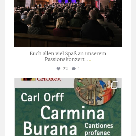
Euch allen viel Spaß an unserem
Passionskonzert…
...
22
1
stuttgarter_oratorienchor
Juli 22