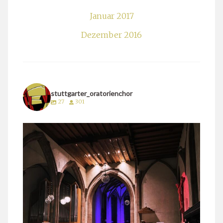
Januar 2017
Dezember 2016
stuttgarter_oratorienchor
27
301
stuttgarter_oratorienchor
März 24