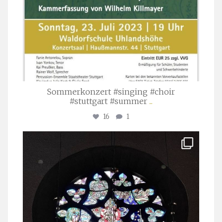
Sommerkonzert #singing #choir
#stuttgart #summer
...
16
1
stuttgarter_oratorienchor
Apr. 1