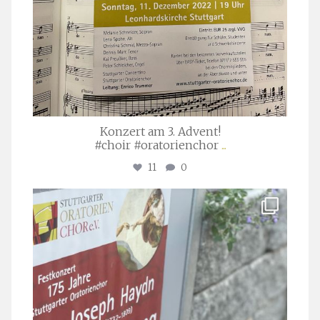
Konzert am 3. Advent!
#choir #oratorienchor
...
11
0
stuttgarter_oratorienchor
Juli 23