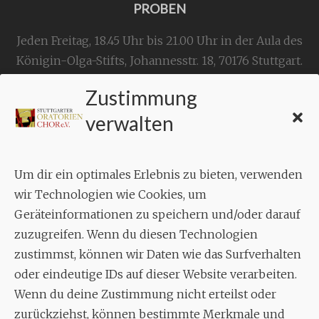
PROBEN
Jeden Freitag, 18.45 Uhr bis 21.00 Uhr in der Aula des
Königin-Olga-Stifts,
Johannesstr. 18,
70176 Stuttgart
.
Zustimmung
KONTAKT
verwalten
Geschäftsstelle:
c./o.
Bruno Feil
Um dir ein optimales Erlebnis zu bieten, verwenden
Aixheimer Str. 18
wir Technologien wie Cookies, um
70619 Stuttgart
Geräteinformationen zu speichern und/oder darauf
zuzugreifen. Wenn du diesen Technologien
MUSIK
zustimmst, können wir Daten wie das Surfverhalten
Musikalischer Leiter:
oder eindeutige IDs auf dieser Website verarbeiten.
Enrico Trummer
Wenn du deine Zustimmung nicht erteilst oder
Tel.
+49 (0)177 / 34 23 57 1
zurückziehst, können bestimmte Merkmale und