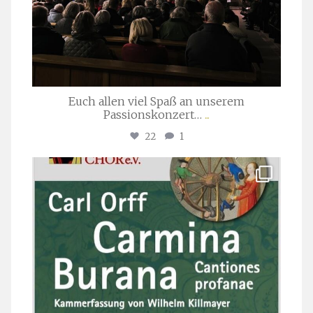
Euch allen viel Spaß an unserem
Passionskonzert…
...
22
1
stuttgarter_oratorienchor
Juli 22