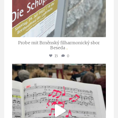
Probe mit Brněnský filharmonický sbor
Beseda
...
15
0
stuttgarter_oratorienchor
Juli 23