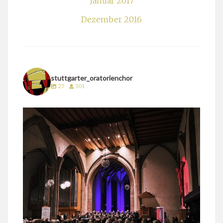
Januar 2017
Dezember 2016
stuttgarter_oratorienchor
27
301
stuttgarter_oratorienchor
März 24