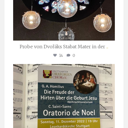
Probe von Dvořáks Stabat Mater in der
...
14
0
stuttgarter_oratorienchor
Nov. 29