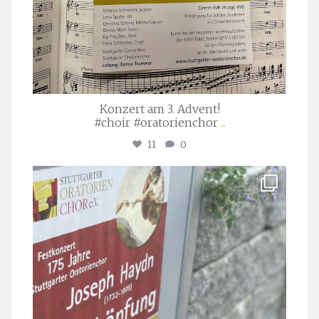
Konzert am 3. Advent!
#choir #oratorienchor
...
11
0
stuttgarter_oratorienchor
Juli 23