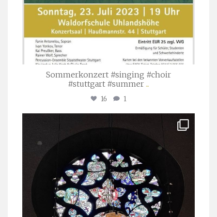
Sommerkonzert #singing #choir
#stuttgart #summer
...
16
1
stuttgarter_oratorienchor
Apr. 1