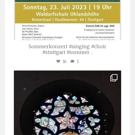
Sommerkonzert #singing #choir
#stuttgart #summer
...
16
1
stuttgarter_oratorienchor
Apr. 1