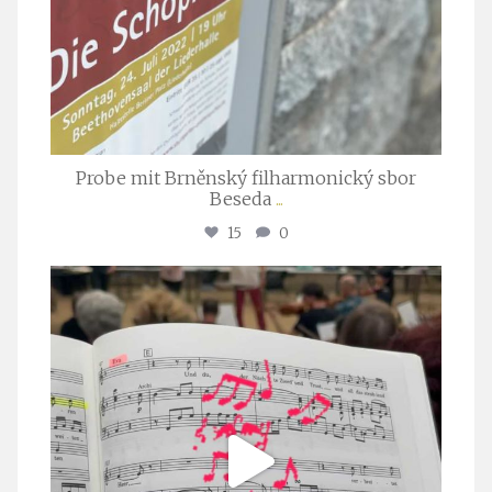
Probe mit Brněnský filharmonický sbor
Beseda
...
15
0
stuttgarter_oratorienchor
Juli 23