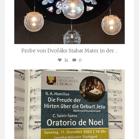
Probe von Dvořáks Stabat Mater in der
...
14
0
stuttgarter_oratorienchor
Nov. 29