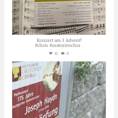
Konzert am 3. Advent!
#choir #oratorienchor
...
11
0
stuttgarter_oratorienchor
Juli 23