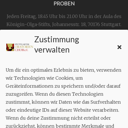
PROBEN
Jeden Freitag, 18.45 Uhr bis 21.00 Uhr in der Aula des
Königin-Olga-Stifts,
Johannesstr. 18,
70176 Stuttgart
.
Zustimmung
KONTAKT
verwalten
Geschäftsstelle:
c./o.
Bruno Feil
Um dir ein optimales Erlebnis zu bieten, verwenden
Aixheimer Str. 18
wir Technologien wie Cookies, um
70619 Stuttgart
Geräteinformationen zu speichern und/oder darauf
zuzugreifen. Wenn du diesen Technologien
MUSIK
zustimmst, können wir Daten wie das Surfverhalten
Musikalischer Leiter:
oder eindeutige IDs auf dieser Website verarbeiten.
Enrico Trummer
Wenn du deine Zustimmung nicht erteilst oder
Tel.
+49 (0)177 / 34 23 57 1
zurückziehst, können bestimmte Merkmale und