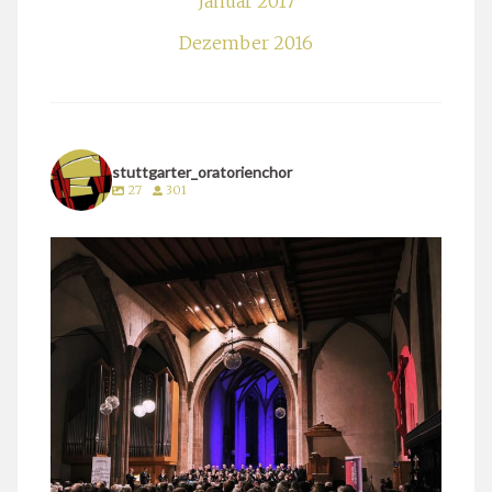
Januar 2017
Dezember 2016
stuttgarter_oratorienchor
27
301
stuttgarter_oratorienchor
März 24