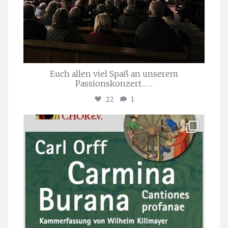
Euch allen viel Spaß an unserem
Passionskonzert…
...
22
1
stuttgarter_oratorienchor
Juli 22