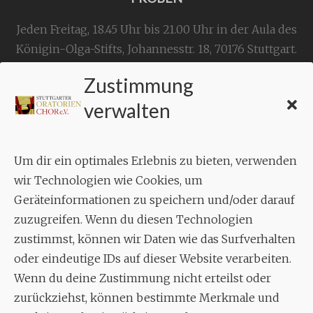
Jeden Freitag, 18.45 Uhr bis 21.00 Uhr in der Aula des
Königin-Olga-Stifts,
Johannesstr. 18,
70176 Stuttgart
.
Zustimmung
KONTAKT
verwalten
Geschäftsstelle:
c./o.
Bruno Feil
Um dir ein optimales Erlebnis zu bieten, verwenden
Aixheimer Str. 18
wir Technologien wie Cookies, um
70619 Stuttgart
Geräteinformationen zu speichern und/oder darauf
zuzugreifen. Wenn du diesen Technologien
MUSIK
zustimmst, können wir Daten wie das Surfverhalten
Musikalischer Leiter:
oder eindeutige IDs auf dieser Website verarbeiten.
Enrico Trummer
Wenn du deine Zustimmung nicht erteilst oder
Tel.
+49 (0)177 / 34 23 57 1
zurückziehst, können bestimmte Merkmale und