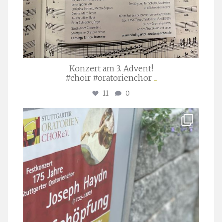
Konzert am 3. Advent!
#choir #oratorienchor
...
11
0
stuttgarter_oratorienchor
Juli 23