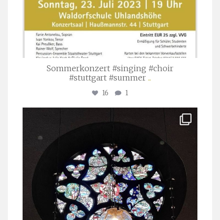
Sommerkonzert #singing #choir
#stuttgart #summer
...
16
1
stuttgarter_oratorienchor
Apr. 1