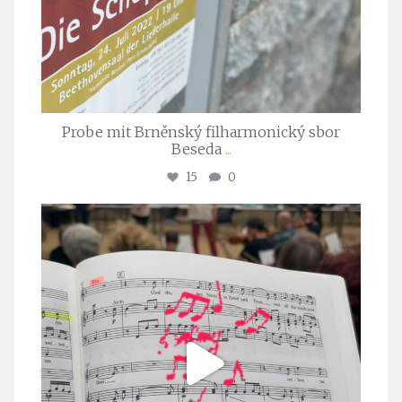
Probe mit Brněnský filharmonický sbor
Beseda
...
15
0
stuttgarter_oratorienchor
Juli 23