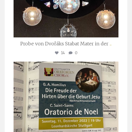
Probe von Dvořáks Stabat Mater in der
...
14
0
stuttgarter_oratorienchor
Nov. 29