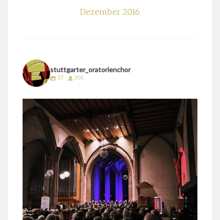
Dezember 2016
stuttgarter_oratorienchor
27
301
stuttgarter_oratorienchor
März 24