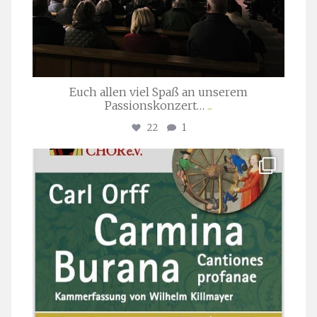
Euch allen viel Spaß an unserem
Passionskonzert…
...
22
1
stuttgarter_oratorienchor
Juli 22