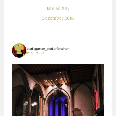
Januar 2017
Dezember 2016
stuttgarter_oratorienchor
27
301
stuttgarter_oratorienchor
März 24