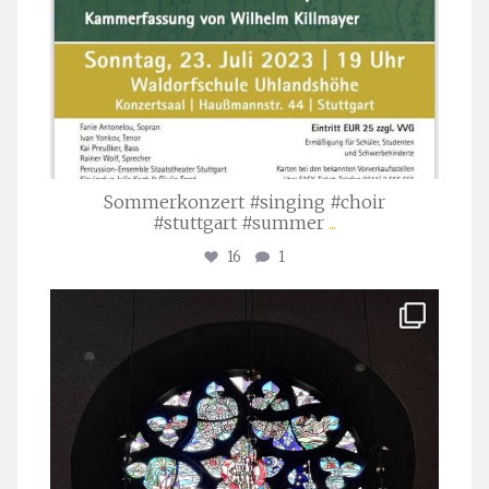
Sommerkonzert #singing #choir
#stuttgart #summer
...
16
1
stuttgarter_oratorienchor
Apr. 1