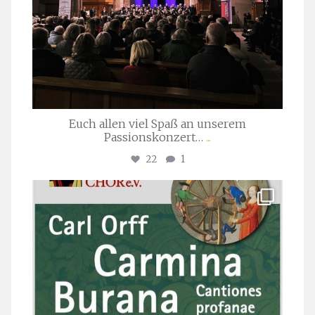
Euch allen viel Spaß an unserem
Passionskonzert…
...
22
1
stuttgarter_oratorienchor
Juli 22