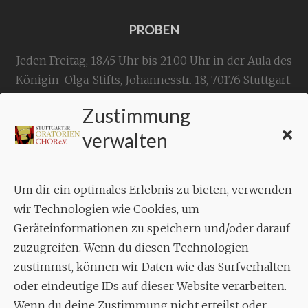
PROBEN
Jeden Freitag, 18.45 Uhr bis 21.00 Uhr in der Aula des
Königin-Olga-Stifts,
Johannesstr. 18,
70176 Stuttgart
.
Zustimmung
KONTAKT
verwalten
Geschäftsstelle:
c./o.
Bruno Feil
Um dir ein optimales Erlebnis zu bieten, verwenden
Aixheimer Str. 18
wir Technologien wie Cookies, um
70619 Stuttgart
Geräteinformationen zu speichern und/oder darauf
zuzugreifen. Wenn du diesen Technologien
MUSIK
zustimmst, können wir Daten wie das Surfverhalten
Musikalischer Leiter:
oder eindeutige IDs auf dieser Website verarbeiten.
Enrico Trummer
Wenn du deine Zustimmung nicht erteilst oder