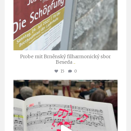
Probe mit Brněnský filharmonický sbor
Beseda
...
15
0
stuttgarter_oratorienchor
Juli 23