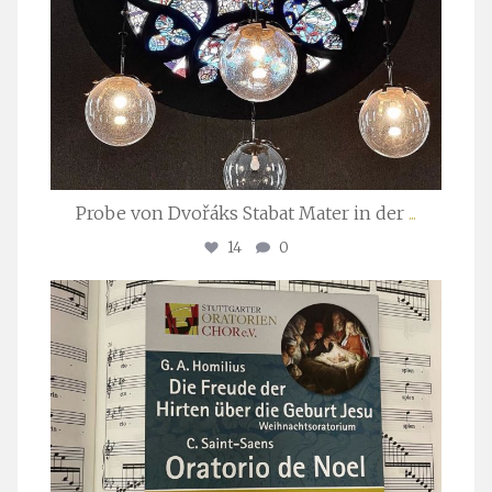
Probe von Dvořáks Stabat Mater in der
...
14
0
stuttgarter_oratorienchor
Nov. 29