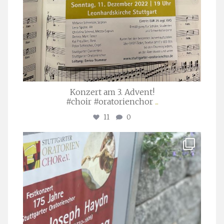
Konzert am 3. Advent!
#choir #oratorienchor
...
11
0
stuttgarter_oratorienchor
Juli 23