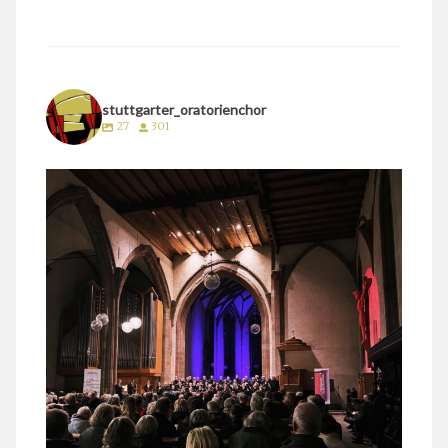
stuttgarter_oratorienchor
27
301
stuttgarter_oratorienchor
März 24