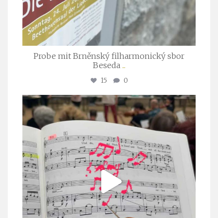
Probe mit Brněnský filharmonický sbor
Beseda
...
15
0
stuttgarter_oratorienchor
Juli 23