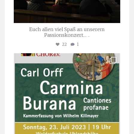
Euch allen viel Spaß an unserem
Passionskonzert…
...
22
1
stuttgarter_oratorienchor
Juli 22