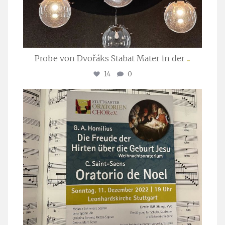
Probe von Dvořáks Stabat Mater in der
...
14
0
stuttgarter_oratorienchor
Nov. 29