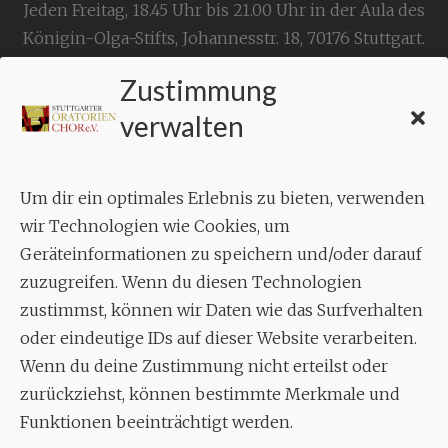
Jeden Freitag, 18.45 Uhr bis 21.00 Uhr in der Aula des
Königin-Olga-Stifts,
Johannesstr. 18,
70176 Stuttgart
.
Zustimmung
KONTAKT
verwalten
Geschäftsstelle:
c./o.
Bruno Feil
Um dir ein optimales Erlebnis zu bieten, verwenden
Aixheimer Str. 18
wir Technologien wie Cookies, um
70619 Stuttgart
Geräteinformationen zu speichern und/oder darauf
zuzugreifen. Wenn du diesen Technologien
MUSIK
zustimmst, können wir Daten wie das Surfverhalten
Musikalischer Leiter:
oder eindeutige IDs auf dieser Website verarbeiten.
Enrico Trummer
Wenn du deine Zustimmung nicht erteilst oder
Tel.
+49 (0)177 / 34 23 57 1
zurückziehst, können bestimmte Merkmale und
Funktionen beeinträchtigt werden.
Facebook
Twitter
YouTube
Instagram