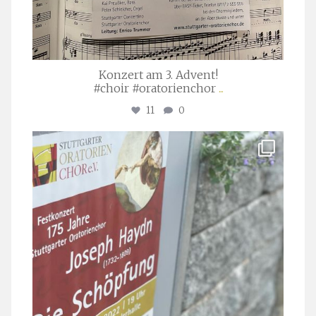
Konzert am 3. Advent!
#choir #oratorienchor
...
11
0
stuttgarter_oratorienchor
Juli 23