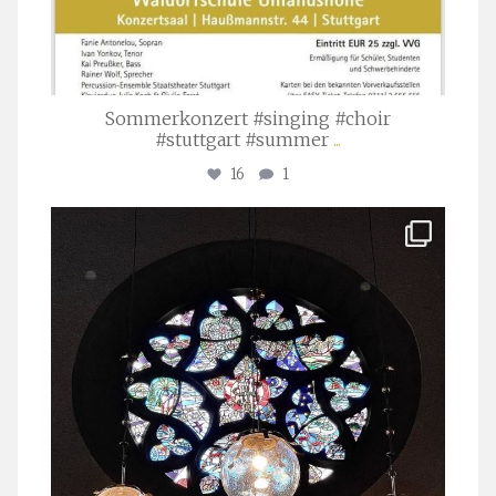
Sommerkonzert #singing #choir
#stuttgart #summer
...
16
1
stuttgarter_oratorienchor
Apr. 1