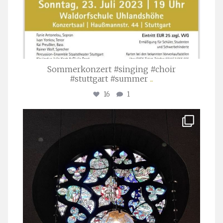
Sommerkonzert #singing #choir
#stuttgart #summer
...
16
1
stuttgarter_oratorienchor
Apr. 1