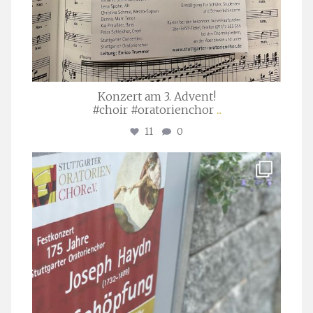
Konzert am 3. Advent!
#choir #oratorienchor
...
11
0
stuttgarter_oratorienchor
Juli 23