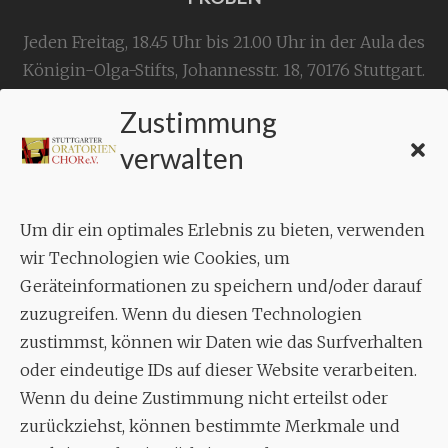
Jeden Freitag, 18.45 Uhr bis 21.00 Uhr in der Aula des
Königin-Olga-Stifts,
Johannesstr. 18,
70176 Stuttgart
.
Zustimmung
KONTAKT
verwalten
Geschäftsstelle:
c./o.
Bruno Feil
Um dir ein optimales Erlebnis zu bieten, verwenden
Aixheimer Str. 18
wir Technologien wie Cookies, um
70619 Stuttgart
Geräteinformationen zu speichern und/oder darauf
zuzugreifen. Wenn du diesen Technologien
MUSIK
zustimmst, können wir Daten wie das Surfverhalten
Musikalischer Leiter:
oder eindeutige IDs auf dieser Website verarbeiten.
Enrico Trummer
Wenn du deine Zustimmung nicht erteilst oder
Tel.
+49 (0)177 / 34 23 57 1
zurückziehst, können bestimmte Merkmale und