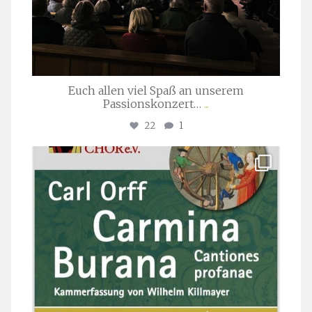
Euch allen viel Spaß an unserem
Passionskonzert…
...
22
1
stuttgarter_oratorienchor
Juli 22