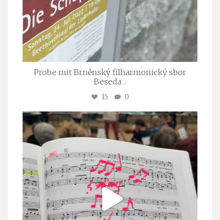
Probe mit Brněnský filharmonický sbor
Beseda
...
15
0
stuttgarter_oratorienchor
Juli 23