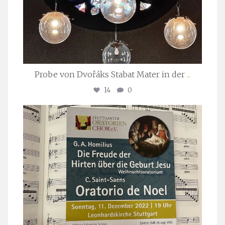
Probe von Dvořáks Stabat Mater in der
...
14
0
stuttgarter_oratorienchor
Nov. 29