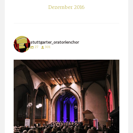
Dezember 2016
stuttgarter_oratorienchor
27
301
stuttgarter_oratorienchor
März 24