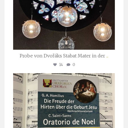
Probe von Dvořáks Stabat Mater in der
...
14
0
stuttgarter_oratorienchor
Nov. 29