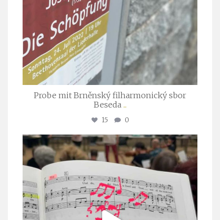
Probe mit Brněnský filharmonický sbor
Beseda
...
15
0
stuttgarter_oratorienchor
Juli 23