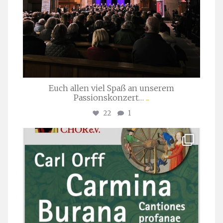
Euch allen viel Spaß an unserem
Passionskonzert…
...
22
1
stuttgarter_oratorienchor
Juli 22