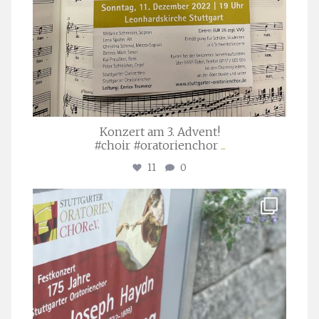
Konzert am 3. Advent!
#choir #oratorienchor
...
11
0
stuttgarter_oratorienchor
Juli 23