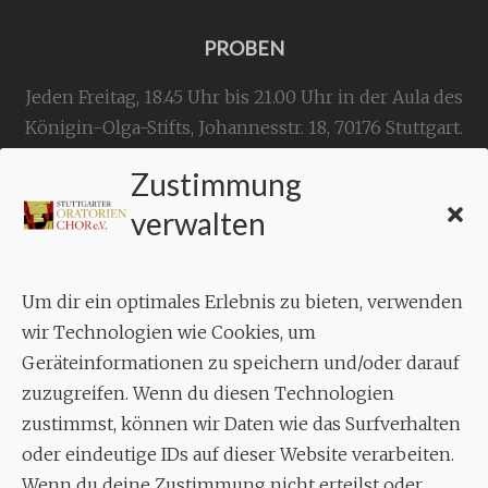
PROBEN
Jeden Freitag, 18.45 Uhr bis 21.00 Uhr in der Aula des
Königin-Olga-Stifts,
Johannesstr. 18,
70176 Stuttgart
.
Zustimmung
KONTAKT
verwalten
Geschäftsstelle:
c./o.
Bruno Feil
Um dir ein optimales Erlebnis zu bieten, verwenden
Aixheimer Str. 18
wir Technologien wie Cookies, um
70619 Stuttgart
Geräteinformationen zu speichern und/oder darauf
zuzugreifen. Wenn du diesen Technologien
MUSIK
zustimmst, können wir Daten wie das Surfverhalten
Musikalischer Leiter:
oder eindeutige IDs auf dieser Website verarbeiten.
Enrico Trummer
Wenn du deine Zustimmung nicht erteilst oder