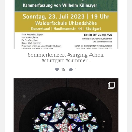
Sommerkonzert #singing #choir
#stuttgart #summer
...
16
1
stuttgarter_oratorienchor
Apr. 1