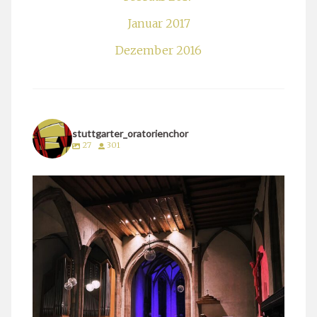
Januar 2017
Dezember 2016
stuttgarter_oratorienchor
27
301
stuttgarter_oratorienchor
März 24