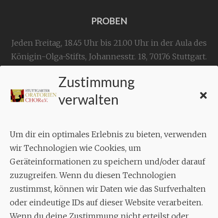
PROBEN
Jeden Freitag, 18.45 Uhr bis 21.00 Uhr in der Aula des
Königin-Olga-Stifts,
Johannesstr. 18,
70176 Stuttgart
.
Zustimmung
KONTAKT
verwalten
Geschäftsstelle:
c./o.
Bruno Feil
Um dir ein optimales Erlebnis zu bieten, verwenden
Aixheimer Str. 18
wir Technologien wie Cookies, um
70619 Stuttgart
Geräteinformationen zu speichern und/oder darauf
zuzugreifen. Wenn du diesen Technologien
MUSIK
zustimmst, können wir Daten wie das Surfverhalten
Musikalischer Leiter:
oder eindeutige IDs auf dieser Website verarbeiten.
Enrico Trummer
Wenn du deine Zustimmung nicht erteilst oder