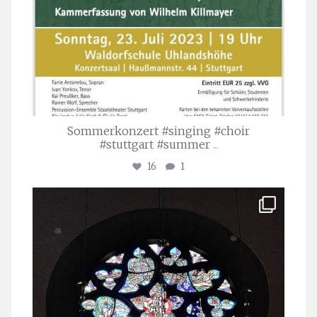
Sommerkonzert #singing #choir
#stuttgart #summer
...
16
1
stuttgarter_oratorienchor
Apr. 1