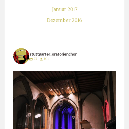
Januar 2017
Dezember 2016
stuttgarter_oratorienchor
27
301
stuttgarter_oratorienchor
März 24