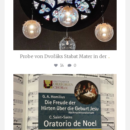
Probe von Dvořáks Stabat Mater in der
...
14
0
stuttgarter_oratorienchor
Nov. 29