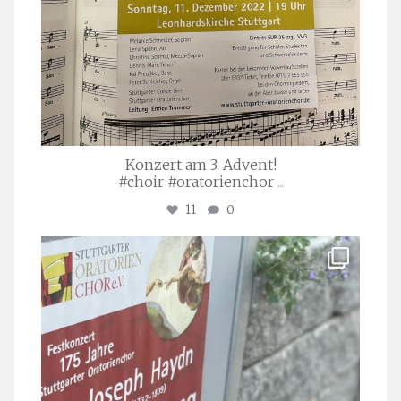
Konzert am 3. Advent!
#choir #oratorienchor
...
11
0
stuttgarter_oratorienchor
Juli 23