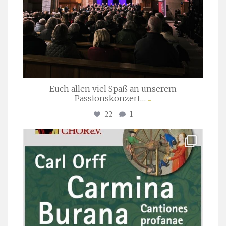
Euch allen viel Spaß an unserem
Passionskonzert…
...
22
1
stuttgarter_oratorienchor
Juli 22