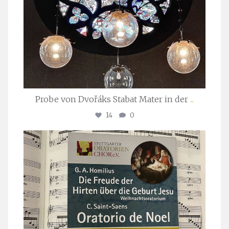
Probe von Dvořáks Stabat Mater in der
...
14
0
stuttgarter_oratorienchor
Nov. 29