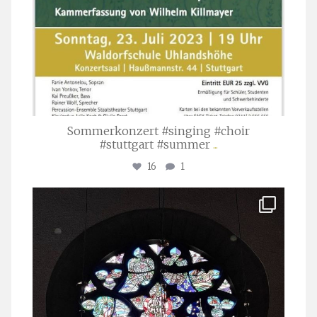
Sommerkonzert #singing #choir
#stuttgart #summer
...
16
1
stuttgarter_oratorienchor
Apr. 1