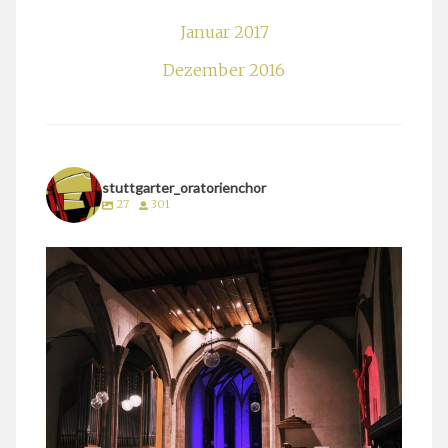
Januar 2017
Dezember 2016
stuttgarter_oratorienchor
27
301
stuttgarter_oratorienchor
März 24