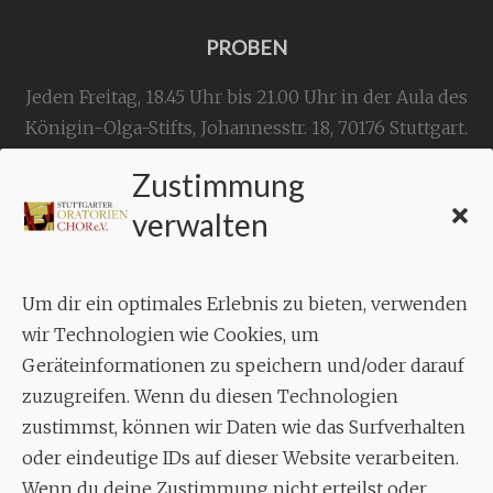
PROBEN
Jeden Freitag, 18.45 Uhr bis 21.00 Uhr in der Aula des
Königin-Olga-Stifts,
Johannesstr. 18,
70176 Stuttgart
.
Zustimmung
KONTAKT
verwalten
Geschäftsstelle:
c./o.
Bruno Feil
Um dir ein optimales Erlebnis zu bieten, verwenden
Aixheimer Str. 18
wir Technologien wie Cookies, um
70619 Stuttgart
Geräteinformationen zu speichern und/oder darauf
zuzugreifen. Wenn du diesen Technologien
MUSIK
zustimmst, können wir Daten wie das Surfverhalten
Musikalischer Leiter:
oder eindeutige IDs auf dieser Website verarbeiten.
Enrico Trummer
Wenn du deine Zustimmung nicht erteilst oder