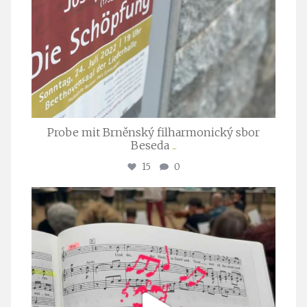
Probe mit Brněnský filharmonický sbor
Beseda
...
15
0
stuttgarter_oratorienchor
Juli 23