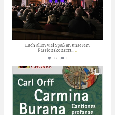
Euch allen viel Spaß an unserem
Passionskonzert…
...
22
1
stuttgarter_oratorienchor
Juli 22