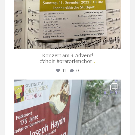
Konzert am 3. Advent!
#choir #oratorienchor
...
11
0
stuttgarter_oratorienchor
Juli 23