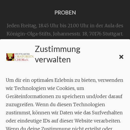
PROBEN
Jeden Freitag, 18.45 Uhr bis 21.00 Uhr in der Aula des
Königin-Olga-Stifts,
Johannesstr. 18,
70176 Stuttgart
.
Zustimmung
KONTAKT
verwalten
Geschäftsstelle:
c./o.
Bruno Feil
Um dir ein optimales Erlebnis zu bieten, verwenden
Aixheimer Str. 18
wir Technologien wie Cookies, um
70619 Stuttgart
Geräteinformationen zu speichern und/oder darauf
zuzugreifen. Wenn du diesen Technologien
MUSIK
zustimmst, können wir Daten wie das Surfverhalten
Musikalischer Leiter:
oder eindeutige IDs auf dieser Website verarbeiten.
Enrico Trummer
Wenn du deine Zustimmung nicht erteilst oder