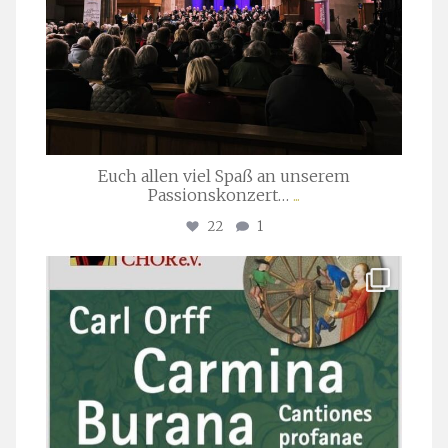
Euch allen viel Spaß an unserem
Passionskonzert…
...
22
1
stuttgarter_oratorienchor
Juli 22