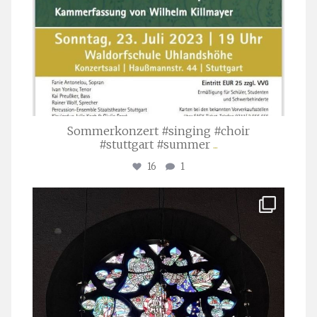
Sommerkonzert #singing #choir
#stuttgart #summer
...
16
1
stuttgarter_oratorienchor
Apr. 1