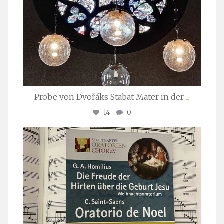
Probe von Dvořáks Stabat Mater in der
...
14
0
stuttgarter_oratorienchor
Nov. 29