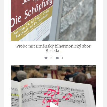
Probe mit Brněnský filharmonický sbor
Beseda
...
15
0
stuttgarter_oratorienchor
Juli 23