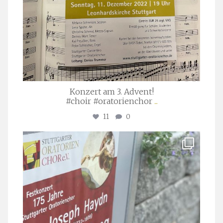
Konzert am 3. Advent!
#choir #oratorienchor
...
11
0
stuttgarter_oratorienchor
Juli 23