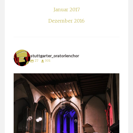
Januar 2017
Dezember 2016
stuttgarter_oratorienchor
27
301
stuttgarter_oratorienchor
März 24