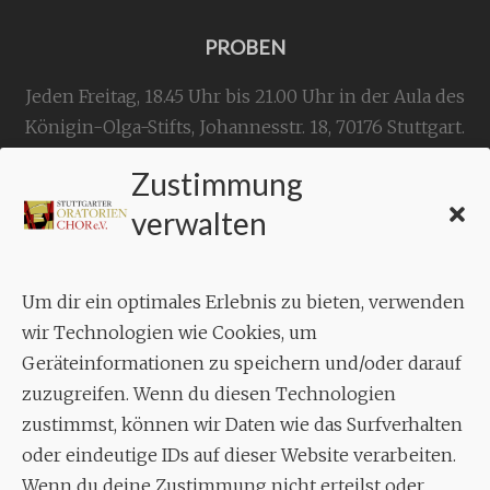
PROBEN
Jeden Freitag, 18.45 Uhr bis 21.00 Uhr in der Aula des
Königin-Olga-Stifts,
Johannesstr. 18,
70176 Stuttgart
.
Zustimmung
KONTAKT
verwalten
Geschäftsstelle:
c./o.
Bruno Feil
Um dir ein optimales Erlebnis zu bieten, verwenden
Aixheimer Str. 18
wir Technologien wie Cookies, um
70619 Stuttgart
Geräteinformationen zu speichern und/oder darauf
zuzugreifen. Wenn du diesen Technologien
MUSIK
zustimmst, können wir Daten wie das Surfverhalten
Musikalischer Leiter:
oder eindeutige IDs auf dieser Website verarbeiten.
Enrico Trummer
Wenn du deine Zustimmung nicht erteilst oder