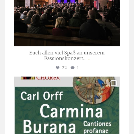
Euch allen viel Spaß an unserem
Passionskonzert…
...
22
1
stuttgarter_oratorienchor
Juli 22