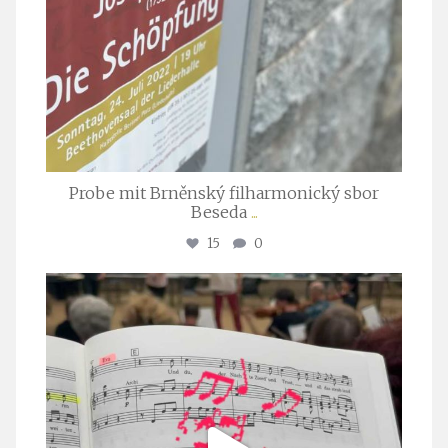
Probe mit Brněnský filharmonický sbor
Beseda
...
15
0
stuttgarter_oratorienchor
Juli 23