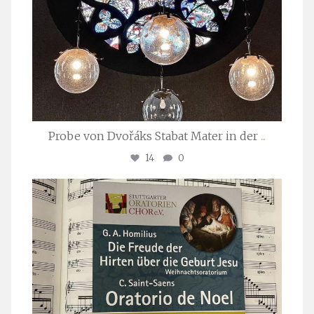
Probe von Dvořáks Stabat Mater in der
...
14
0
stuttgarter_oratorienchor
Nov. 29