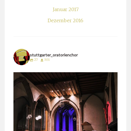
Januar 2017
Dezember 2016
stuttgarter_oratorienchor
27
301
stuttgarter_oratorienchor
März 24