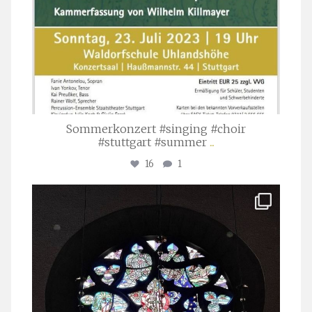
Sommerkonzert #singing #choir
#stuttgart #summer
...
16
1
stuttgarter_oratorienchor
Apr. 1