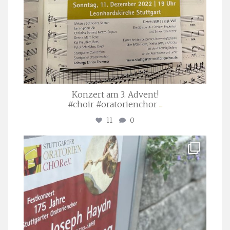
Konzert am 3. Advent!
#choir #oratorienchor
...
11
0
stuttgarter_oratorienchor
Juli 23