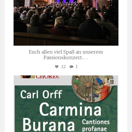
Euch allen viel Spaß an unserem
Passionskonzert…
...
22
1
stuttgarter_oratorienchor
Juli 22