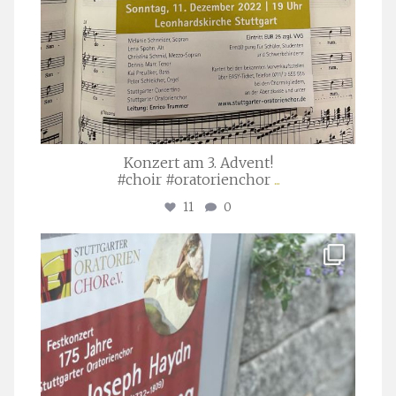
Konzert am 3. Advent!
#choir #oratorienchor
...
11
0
stuttgarter_oratorienchor
Juli 23