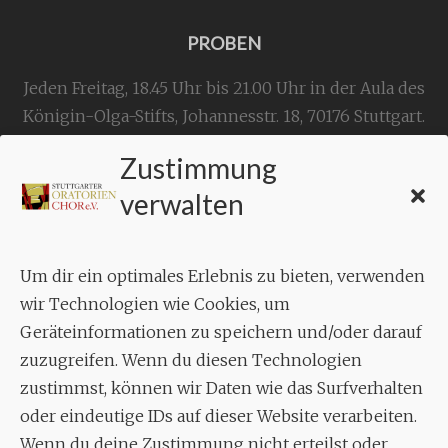
PROBEN
Jeden Freitag, 18.45 Uhr bis 21.00 Uhr in der Aula des
Königin-Olga-Stifts,
Johannesstr. 18,
70176 Stuttgart
.
Zustimmung
KONTAKT
verwalten
Geschäftsstelle:
c./o.
Bruno Feil
Um dir ein optimales Erlebnis zu bieten, verwenden
Aixheimer Str. 18
wir Technologien wie Cookies, um
70619 Stuttgart
Geräteinformationen zu speichern und/oder darauf
zuzugreifen. Wenn du diesen Technologien
MUSIK
zustimmst, können wir Daten wie das Surfverhalten
Musikalischer Leiter:
oder eindeutige IDs auf dieser Website verarbeiten.
Enrico Trummer
Wenn du deine Zustimmung nicht erteilst oder