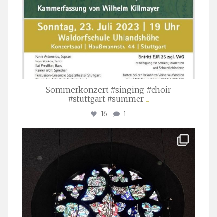
Sommerkonzert #singing #choir
#stuttgart #summer
...
16
1
stuttgarter_oratorienchor
Apr. 1