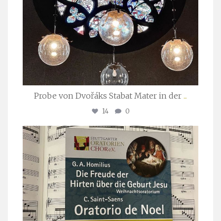
Probe von Dvořáks Stabat Mater in der
...
14
0
stuttgarter_oratorienchor
Nov. 29