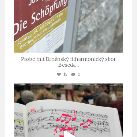
Probe mit Brněnský filharmonický sbor
Beseda
...
15
0
stuttgarter_oratorienchor
Juli 23