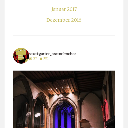
Januar 2017
Dezember 2016
stuttgarter_oratorienchor
27
301
stuttgarter_oratorienchor
März 24