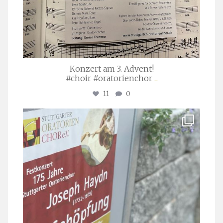
Konzert am 3. Advent!
#choir #oratorienchor
...
11
0
stuttgarter_oratorienchor
Juli 23