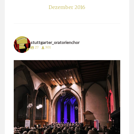
Dezember 2016
stuttgarter_oratorienchor
27
301
stuttgarter_oratorienchor
März 24