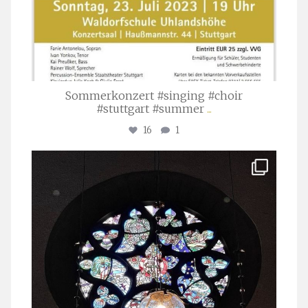
Sommerkonzert #singing #choir
#stuttgart #summer
...
16
1
stuttgarter_oratorienchor
Apr. 1