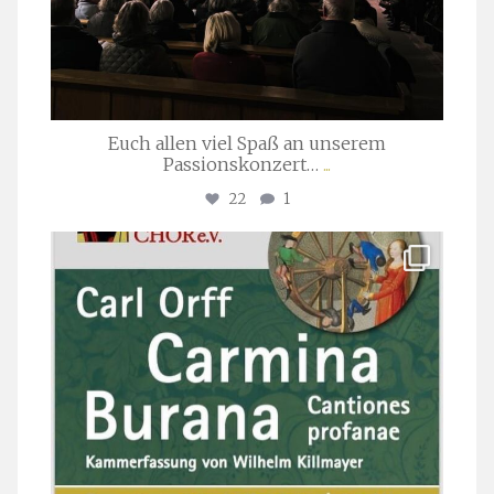
Euch allen viel Spaß an unserem
Passionskonzert…
...
22
1
stuttgarter_oratorienchor
Juli 22