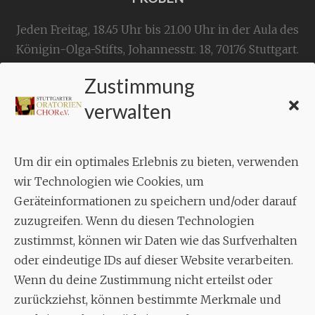
Jeden Freitag, 18.45 Uhr bis 21.00 Uhr in der Aula des
Königin-Olga-Stifts,
Johannesstr. 18,
70176 Stuttgart
.
Zustimmung
KONTAKT
verwalten
Geschäftsstelle:
c./o.
Bruno Feil
Um dir ein optimales Erlebnis zu bieten, verwenden
Aixheimer Str. 18
wir Technologien wie Cookies, um
70619 Stuttgart
Geräteinformationen zu speichern und/oder darauf
zuzugreifen. Wenn du diesen Technologien
MUSIK
zustimmst, können wir Daten wie das Surfverhalten
Musikalischer Leiter:
oder eindeutige IDs auf dieser Website verarbeiten.
Enrico Trummer
Wenn du deine Zustimmung nicht erteilst oder
Tel.
+49 (0)177 / 34 23 57 1
zurückziehst, können bestimmte Merkmale und