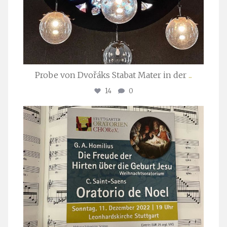
Probe von Dvořáks Stabat Mater in der
...
14
0
stuttgarter_oratorienchor
Nov. 29