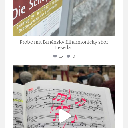
Probe mit Brněnský filharmonický sbor
Beseda
...
15
0
stuttgarter_oratorienchor
Juli 23