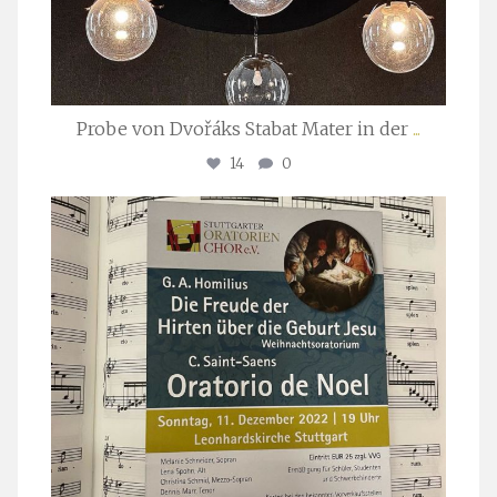
Probe von Dvořáks Stabat Mater in der
...
14
0
stuttgarter_oratorienchor
Nov. 29