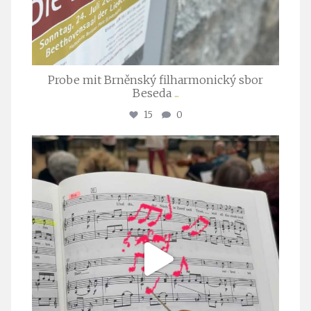
Probe mit Brněnský filharmonický sbor
Beseda
...
15
0
stuttgarter_oratorienchor
Juli 23