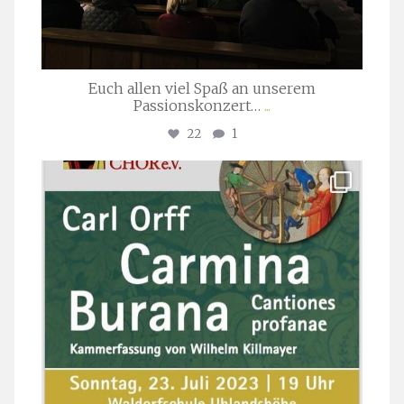
Euch allen viel Spaß an unserem
Passionskonzert…
...
22
1
stuttgarter_oratorienchor
Juli 22