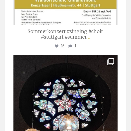
Sommerkonzert #singing #choir
#stuttgart #summer
...
16
1
stuttgarter_oratorienchor
Apr. 1