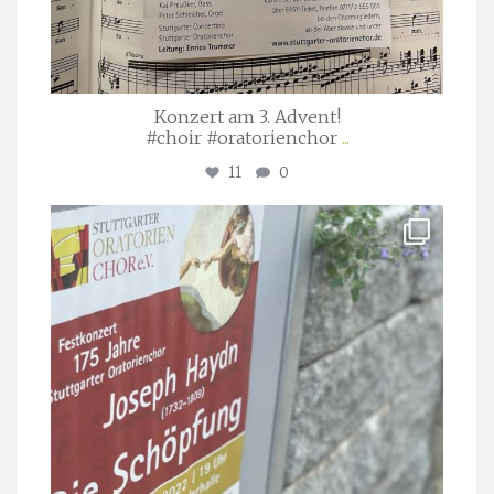
Konzert am 3. Advent!
#choir #oratorienchor
...
11
0
stuttgarter_oratorienchor
Juli 23