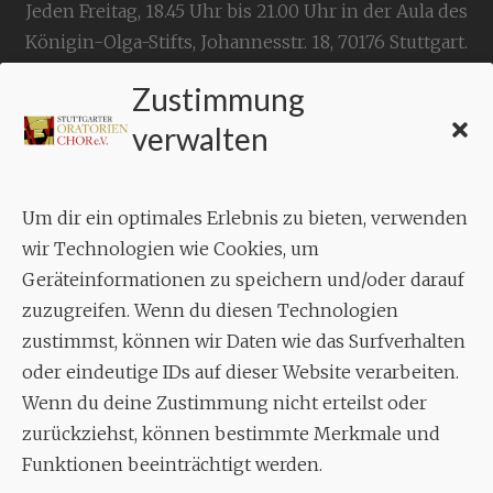
Jeden Freitag, 18.45 Uhr bis 21.00 Uhr in der Aula des
Königin-Olga-Stifts,
Johannesstr. 18,
70176 Stuttgart
.
Zustimmung
KONTAKT
verwalten
Geschäftsstelle:
c./o.
Bruno Feil
Um dir ein optimales Erlebnis zu bieten, verwenden
Aixheimer Str. 18
wir Technologien wie Cookies, um
70619 Stuttgart
Geräteinformationen zu speichern und/oder darauf
zuzugreifen. Wenn du diesen Technologien
MUSIK
zustimmst, können wir Daten wie das Surfverhalten
Musikalischer Leiter:
oder eindeutige IDs auf dieser Website verarbeiten.
Enrico Trummer
Wenn du deine Zustimmung nicht erteilst oder
Tel.
+49 (0)177 / 34 23 57 1
zurückziehst, können bestimmte Merkmale und
Funktionen beeinträchtigt werden.
Facebook
Twitter
YouTube
Instagram