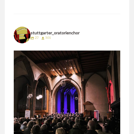
stuttgarter_oratorienchor
27
301
stuttgarter_oratorienchor
März 24