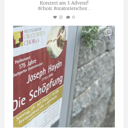
Konzert am 3. Advent!
#choir #oratorienchor
...
11
0
stuttgarter_oratorienchor
Juli 23