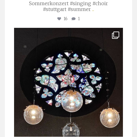
Sommerkonzert #singing #choir
#stuttgart #summer
...
16
1
stuttgarter_oratorienchor
Apr. 1