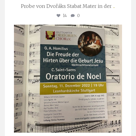
Probe von Dvořáks Stabat Mater in der
...
14
0
stuttgarter_oratorienchor
Nov. 29