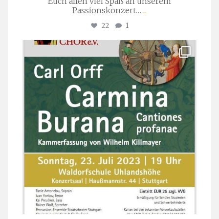
Euch allen viel Spaß an unserem
Passionskonzert…
...
22
1
stuttgarter_oratorienchor
Juli 22