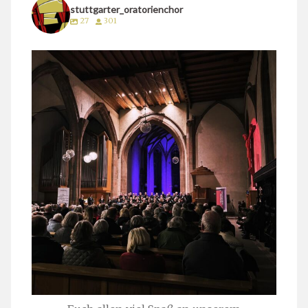
stuttgarter_oratorienchor
27
301
stuttgarter_oratorienchor
März 24