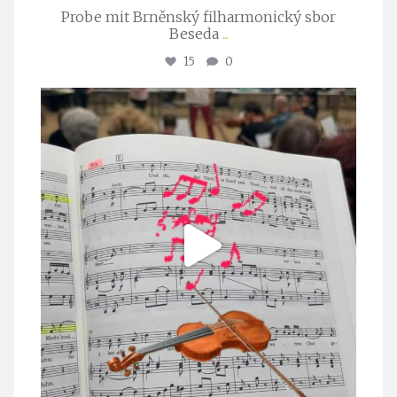
Probe mit Brněnský filharmonický sbor
Beseda
...
15
0
stuttgarter_oratorienchor
Juli 23