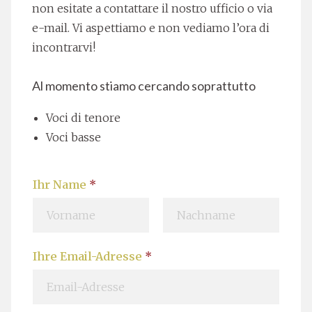
non esitate a contattare il nostro ufficio o via
e-mail. Vi aspettiamo e non vediamo l’ora di
incontrarvi!
Al momento stiamo cercando soprattutto
Voci di tenore
Voci basse
Ihr Name
*
V
N
Ihre Email-Adresse
*
o
a
r
c
n
h
a
n