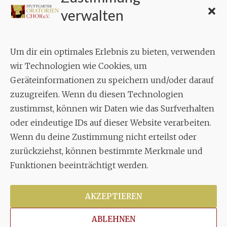
KONTAKT
verwalten
Geschäftsstelle:
c./o.
Bruno Feil
Um dir ein optimales Erlebnis zu bieten, verwenden
Aixheimer Str. 18
wir Technologien wie Cookies, um
70619 Stuttgart
Geräteinformationen zu speichern und/oder darauf
zuzugreifen. Wenn du diesen Technologien
MUSIK
zustimmst, können wir Daten wie das Surfverhalten
Musikalischer Leiter:
oder eindeutige IDs auf dieser Website verarbeiten.
Enrico Trummer
Wenn du deine Zustimmung nicht erteilst oder
Tel.
+49 (0)177 / 34 23 57 1
zurückziehst, können bestimmte Merkmale und
Funktionen beeinträchtigt werden.
Facebook
Twitter
YouTube
Instagram
AKZEPTIEREN
ABLEHNEN