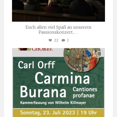
Euch allen viel Spaß an unserem
Passionskonzert…
...
22
1
stuttgarter_oratorienchor
Juli 22