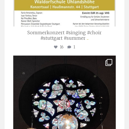
Sommerkonzert #singing #choir
#stuttgart #summer
...
16
1
stuttgarter_oratorienchor
Apr. 1