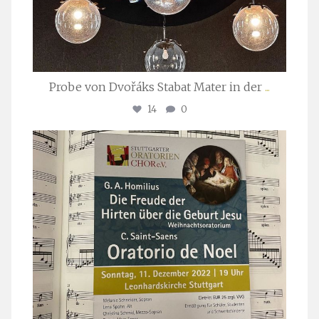
Probe von Dvořáks Stabat Mater in der
...
14
0
stuttgarter_oratorienchor
Nov. 29