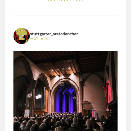
stuttgarter_oratorienchor
27
301
stuttgarter_oratorienchor
März 24