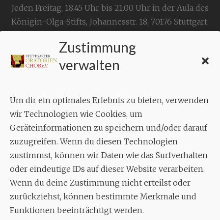
Jeden Freitag, 18.45 Uhr bis 21.00 Uhr in der Aula des
Königin-Olga-Stifts,
Johannesstr. 18,
70176 Stuttgart
.
Zustimmung
KONTAKT
verwalten
Geschäftsstelle:
c./o.
Bruno Feil
Um dir ein optimales Erlebnis zu bieten, verwenden
Aixheimer Str. 18
wir Technologien wie Cookies, um
70619 Stuttgart
Geräteinformationen zu speichern und/oder darauf
zuzugreifen. Wenn du diesen Technologien
MUSIK
zustimmst, können wir Daten wie das Surfverhalten
Musikalischer Leiter:
oder eindeutige IDs auf dieser Website verarbeiten.
Enrico Trummer
Wenn du deine Zustimmung nicht erteilst oder
Tel.
+49 (0)177 / 34 23 57 1
zurückziehst, können bestimmte Merkmale und
Funktionen beeinträchtigt werden.
Facebook
Twitter
YouTube
Instagram