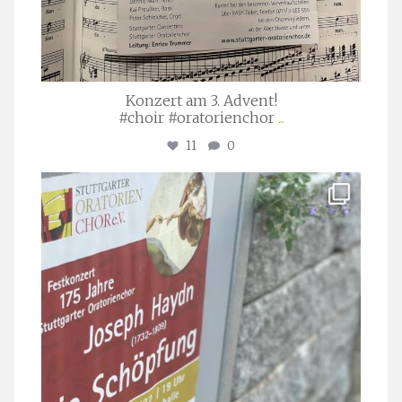
Konzert am 3. Advent!
#choir #oratorienchor
...
11
0
stuttgarter_oratorienchor
Juli 23