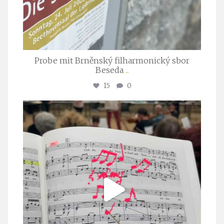
Probe mit Brněnský filharmonický sbor
Beseda
...
15
0
stuttgarter_oratorienchor
Juli 23