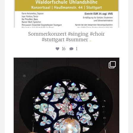
Sommerkonzert #singing #choir
#stuttgart #summer
...
16
1
stuttgarter_oratorienchor
Apr. 1