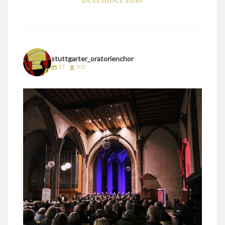
stuttgarter_oratorienchor
27
301
stuttgarter_oratorienchor
März 24