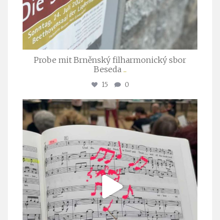
Probe mit Brněnský filharmonický sbor
Beseda
...
15
0
stuttgarter_oratorienchor
Juli 23