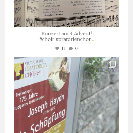
Konzert am 3. Advent!
#choir #oratorienchor
...
11
0
stuttgarter_oratorienchor
Juli 23