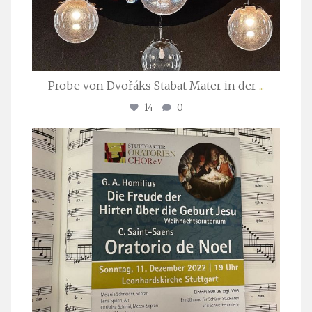
Probe von Dvořáks Stabat Mater in der
...
14
0
stuttgarter_oratorienchor
Nov. 29