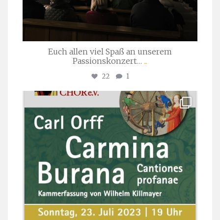
Euch allen viel Spaß an unserem
Passionskonzert…
...
22
1
stuttgarter_oratorienchor
Juli 22