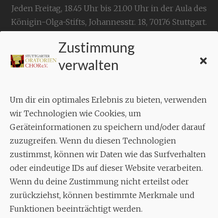
Jeden Freitag, 18.45 Uhr bis 21.00 Uhr in der Aula des
Königin-Olga-Stifts,
Johannesstr. 18,
70176 Stuttgart
.
Zustimmung
KONTAKT
verwalten
Geschäftsstelle:
c./o.
Bruno Feil
Um dir ein optimales Erlebnis zu bieten, verwenden
Aixheimer Str. 18
wir Technologien wie Cookies, um
70619 Stuttgart
Geräteinformationen zu speichern und/oder darauf
zuzugreifen. Wenn du diesen Technologien
MUSIK
zustimmst, können wir Daten wie das Surfverhalten
Musikalischer Leiter:
oder eindeutige IDs auf dieser Website verarbeiten.
Enrico Trummer
Wenn du deine Zustimmung nicht erteilst oder
Tel.
+49 (0)177 / 34 23 57 1
zurückziehst, können bestimmte Merkmale und
Funktionen beeinträchtigt werden.
Facebook
Twitter
YouTube
Instagram