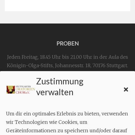
PROBEN
Jeden Freitag, 18.45 Uhr bis 21.00 Uhr in der Aula des
Königin-Olga-Stifts,
Johannesstr. 18,
70176 Stuttgart
.
Zustimmung
KONTAKT
verwalten
Geschäftsstelle:
c./o.
Bruno Feil
Um dir ein optimales Erlebnis zu bieten, verwenden
Aixheimer Str. 18
wir Technologien wie Cookies, um
70619 Stuttgart
Geräteinformationen zu speichern und/oder darauf