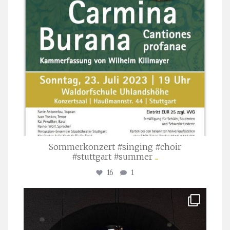
Sommerkonzert #singing #choir
#stuttgart #summer
...
16
1
stuttgarter_oratorienchor
Apr. 1