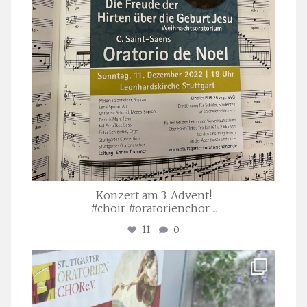
Konzert am 3. Advent!
#choir #oratorienchor
...
11
0
stuttgarter_oratorienchor
Juli 23