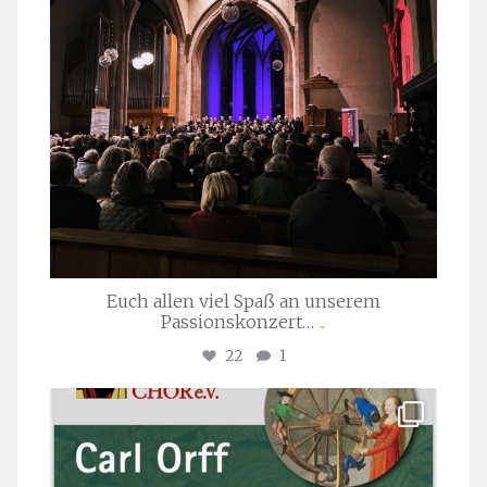
Euch allen viel Spaß an unserem
Passionskonzert…
...
22
1
stuttgarter_oratorienchor
Juli 22