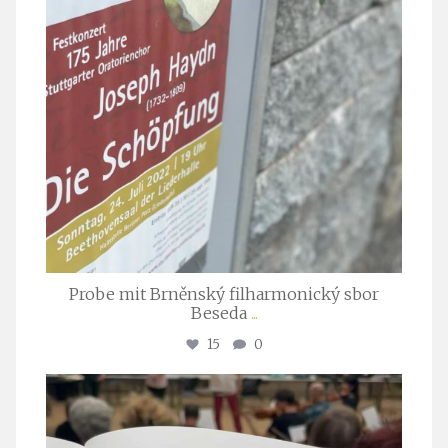
Probe mit Brněnský filharmonický sbor
Beseda
...
15
0
stuttgarter_oratorienchor
Juli 23