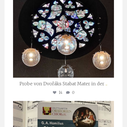
Probe von Dvořáks Stabat Mater in der
...
14
0
stuttgarter_oratorienchor
Nov. 29